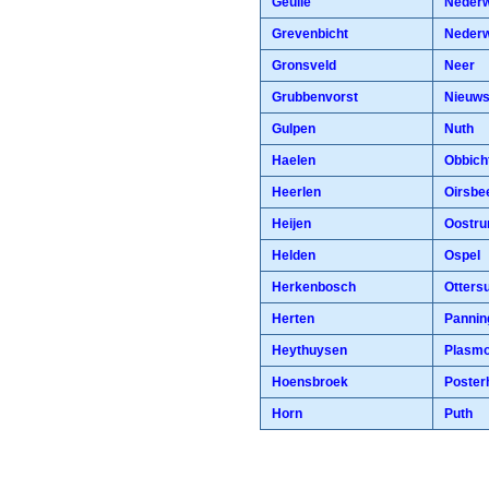
Geulle
Nederw
Grevenbicht
Nederw
Gronsveld
Neer
Grubbenvorst
Nieuws
Gulpen
Nuth
Haelen
Obbich
Heerlen
Oirsbe
Heijen
Oostr
Helden
Ospel
Herkenbosch
Otters
Herten
Pannin
Heythuysen
Plasmo
Hoensbroek
Posterh
Horn
Puth