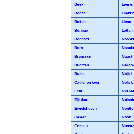
Beek
Leune
Beesel
Limbri
Belfeld
Linne
Beringe
Lottum
Bocholtz
Maasbr
Born
Maasb
Brunssum
Maastr
Buchten
Margra
Bunde
Meijel
Cadier en keer
Melick
Echt
Milsbe
Eijsden
Molenh
Eygelshoven
Montfo
Geleen
Mook
Gennep
Munste