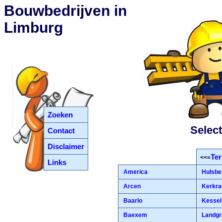
Bouwbedrijven in
Limburg
Zoeken
Select
Contact
Disclaimer
Ter
<<=
Links
America
Hulsbe
Arcen
Kerkra
Baarlo
Kessel
Baexem
Landgr