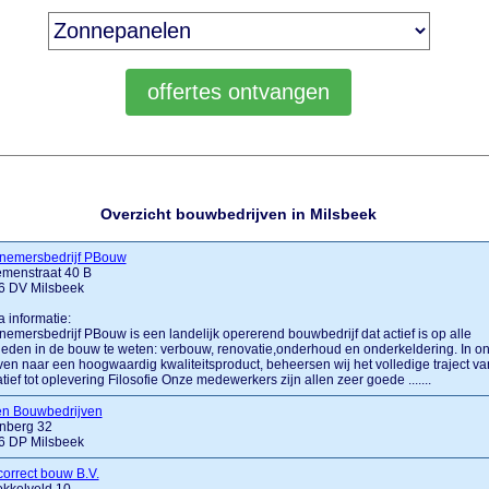
Overzicht bouwbedrijven in Milsbeek
nemersbedrijf PBouw
emenstraat 40 B
6 DV Milsbeek
a informatie:
emersbedrijf PBouw is een landelijk opererend bouwbedrijf dat actief is op alle
eden in de bouw te weten: verbouw, renovatie,onderhoud en onderkeldering. In o
ven naar een hoogwaardig kwaliteitsproduct, beheersen wij het volledige traject va
iatief tot oplevering Filosofie Onze medewerkers zijn allen zeer goede .......
en Bouwbedrijven
nberg 32
6 DP Milsbeek
orrect bouw B.V.