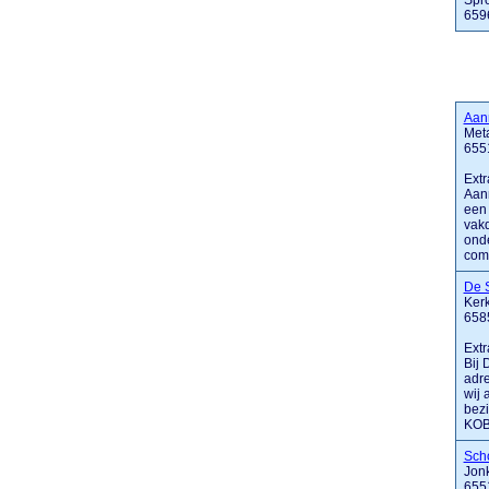
Spr
659
Aan
Met
655
Extr
Aann
een 
vakd
onde
comm
De 
Kerk
658
Extr
Bij 
adre
wij 
bezi
KOB 
Sch
Jonk
655