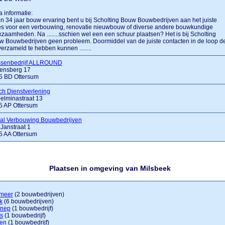
a informatie:
....n 34 jaar bouw ervaring bent u bij Scholting Bouw Bouwbedrijven aan het juiste
es voor een verbouwing, renovatie nieuwbouw of diverse andere bouwkundige
zaamheden. Na ........sschien wel een een schuur plaatsen? Het is bij Scholting
 Bouwbedrijven geen probleem. Doormiddel van de juiste contacten in de loop d
 verzameld te hebben kunnen ........
ssenbedrijf ALLROUND
ensberg 17
5 BD Ottersum
h Dienstverlening
elminastraat 13
5 AP Ottersum
aal Verbouwing Bouwbedrijven
 Janstraat 1
5 AA Ottersum
Plaatsen in omgeving van Milsbeek
meer
(2 bouwbedrijven)
k
(6 bouwbedrijven)
nep
(1 bouwbedrijf)
s
(1 bouwbedrijf)
jen
(1 bouwbedrijf)