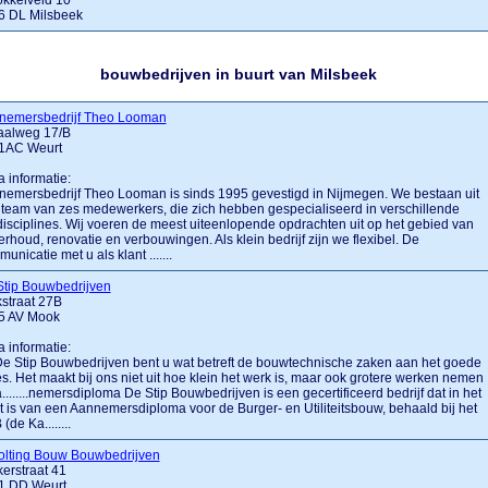
okkelveld 10
6 DL Milsbeek
bouwbedrijven in buurt van Milsbeek
nemersbedrijf Theo Looman
aalweg 17/B
1AC Weurt
a informatie:
emersbedrijf Theo Looman is sinds 1995 gevestigd in Nijmegen. We bestaan uit
team van zes medewerkers, die zich hebben gespecialiseerd in verschillende
isciplines. Wij voeren de meest uiteenlopende opdrachten uit op het gebied van
rhoud, renovatie en verbouwingen. Als klein bedrijf zijn we flexibel. De
unicatie met u als klant .......
Stip Bouwbedrijven
straat 27B
5 AV Mook
a informatie:
De Stip Bouwbedrijven bent u wat betreft de bouwtechnische zaken aan het goede
s. Het maakt bij ons niet uit hoe klein het werk is, maar ook grotere werken nemen
a........nemersdiploma De Stip Bouwbedrijven is een gecertificeerd bedrijf dat in het
t is van een Aannemersdiploma voor de Burger- en Utiliteitsbouw, behaald bij het
(de Ka........
olting Bouw Bouwbedrijven
erstraat 41
1 DD Weurt