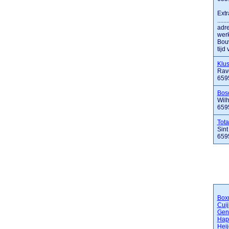
Extr
....
adr
werk
Bouw
tijd
Klu
Rav
659
Bosc
Wilh
659
Tot
Sint
659
Box
Cuij
Gen
Hap
Hei