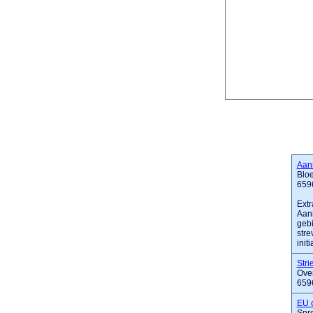
Aan
Blo
659
Extr
Aann
gebi
stre
init
Stri
Ove
659
EU c