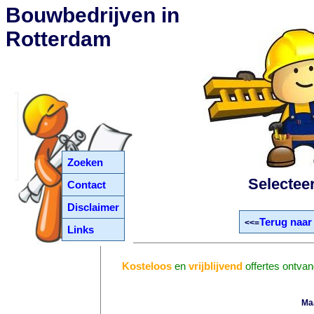
Bouwbedrijven in
Rotterdam
Zoeken
Selectee
Contact
Disclaimer
Terug naar
<<=
Links
Kosteloos
en
vrijblijvend
offertes ontva
Ma