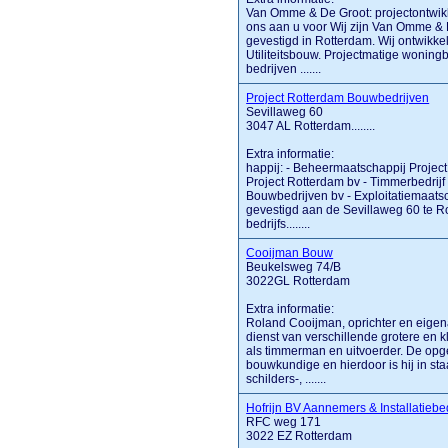
Van Omme & De Groot: projectontwikk
ons aan u voor Wij zijn Van Omme & 
gevestigd in Rotterdam. Wij ontwikk
Utiliteitsbouw. Projectmatige woning
bedrijven .......
Project Rotterdam Bouwbedrijven
Sevillaweg 60
3047 AL Rotterdam........
Extra informatie:
happij: - Beheermaatschappij Projec
Project Rotterdam bv - Timmerbedrijf
Bouwbedrijven bv - Exploitatiemaatsc
gevestigd aan de Sevillaweg 60 te Ro
bedrijfs........
Cooijman Bouw
Beukelsweg 74/B
3022GL Rotterdam
Extra informatie:
Roland Cooijman, oprichter en eigen
dienst van verschillende grotere e
als timmerman en uitvoerder. De opg
bouwkundige en hierdoor is hij in sta
schilders-, .......
Hofrijn BV Aannemers & Installatiebed
RFC weg 171
3022 EZ Rotterdam