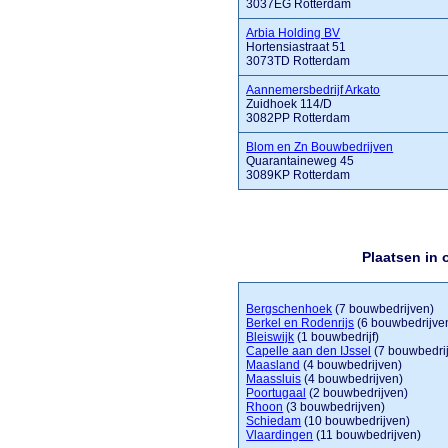
3037EG Rotterdam
Arbia Holding BV
Hortensiastraat 51
3073TD Rotterdam
Aannemersbedrijf Arkato
Zuidhoek 114/D
3082PP Rotterdam
Blom en Zn Bouwbedrijven
Quarantaineweg 45
3089KP Rotterdam
Plaatsen in
Bergschenhoek
(7 bouwbedrijven)
Berkel en Rodenrijs
(6 bouwbedrijve
Bleiswijk
(1 bouwbedrijf)
Capelle aan den IJssel
(7 bouwbedri
Maasland
(4 bouwbedrijven)
Maassluis
(4 bouwbedrijven)
Poortugaal
(2 bouwbedrijven)
Rhoon
(3 bouwbedrijven)
Schiedam
(10 bouwbedrijven)
Vlaardingen
(11 bouwbedrijven)