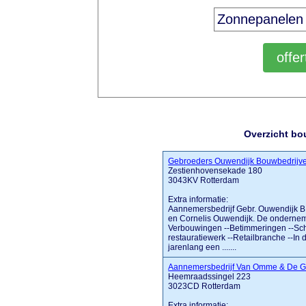
Overzicht bo
Gebroeders Ouwendijk Bouwbedrijv
Zestienhovensekade 180
3043KV Rotterdam
Extra informatie:
Aannemersbedrijf Gebr. Ouwendijk B.
en Cornelis Ouwendijk. De ondernemin
Verbouwingen --Betimmeringen --Sch
restauratiewerk --Retailbranche --In
jarenlang een .......
Aannemersbedrijf Van Omme & De G
Heemraadssingel 223
3023CD Rotterdam
Extra informatie: