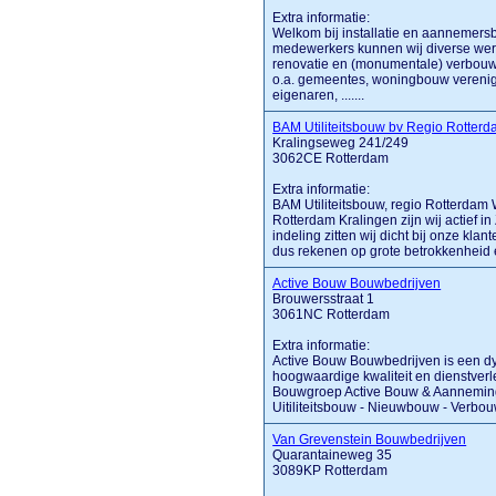
Extra informatie:
Welkom bij installatie en aannemersbe
medewerkers kunnen wij diverse wer
renovatie en (monumentale) verbouw
o.a. gemeentes, woningbouw verenig
eigenaren, .......
BAM Utiliteitsbouw bv Regio Rotter
Kralingseweg 241/249
3062CE Rotterdam
Extra informatie:
BAM Utiliteitsbouw, regio Rotterdam 
Rotterdam Kralingen zijn wij actief 
indeling zitten wij dicht bij onze klan
dus rekenen op grote betrokkenheid en
Active Bouw Bouwbedrijven
Brouwersstraat 1
3061NC Rotterdam
Extra informatie:
Active Bouw Bouwbedrijven is een d
hoogwaardige kwaliteit en dienstverle
Bouwgroep Active Bouw & Aannemingsb
Uitiliteitsbouw - Nieuwbouw - Verbouw
Van Grevenstein Bouwbedrijven
Quarantaineweg 35
3089KP Rotterdam