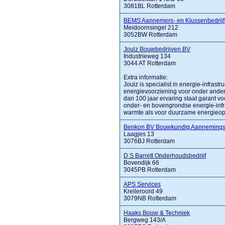
3081BL Rotterdam
BEMS Aannemers- en Klussenbedrijf
Meidoornsingel 212
3052BW Rotterdam
Joulz Bouwbedrijven BV
Industrieweg 134
3044 AT Rotterdam
Extra informatie:
Joulz is specialist in energie-infras
energievoorziening voor onder ande
dan 100 jaar ervaring staat garant 
onder- en bovengrondse energie-infras
warmte als voor duurzame energieopl
Benkon BV Bouwkundig Aannemingsb
Laagjes 13
3076BJ Rotterdam
D S Barrett Onderhoudsbedrijf
Bovendijk 66
3045PB Rotterdam
APS Services
Kreileroord 49
3079NB Rotterdam
Haaks Bouw & Techniek
Bergweg 143/A