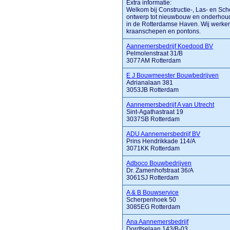
Extra informatie:
Welkom bij Constructie-, Las- en Sch
ontwerp tot nieuwbouw en onderhoud 
in de Rotterdamse Haven. Wij werke
kraanschepen en pontons.
Aannemersbedrijf Koedood BV
Pelmolenstraat 31/B
3077AM Rotterdam
E J Bouwmeester Bouwbedrijven
Adrianalaan 381
3053JB Rotterdam
Aannemersbedrijf A van Utrecht
Sint-Agathastraat 19
3037SB Rotterdam
ADU Aannemersbedrijf BV
Prins Hendrikkade 114/A
3071KK Rotterdam
Adboco Bouwbedrijven
Dr. Zamenhofstraat 36/A
3061SJ Rotterdam
A & B Bouwservice
Scherpenhoek 50
3085EG Rotterdam
Ana Aannemersbedrijf
Dordtselaan 143/B-03