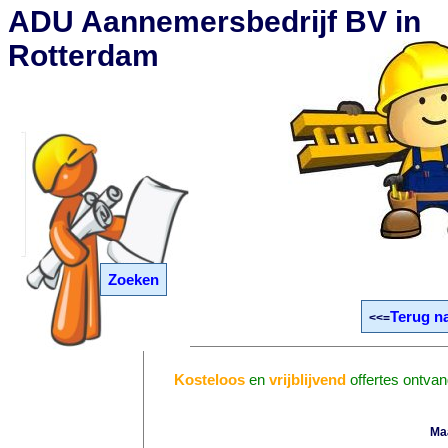
ADU Aannemersbedrijf BV in
Rotterdam
Zoeken
Terug n
<<=
Kosteloos
en
vrijblijvend
offertes ontva
Ma