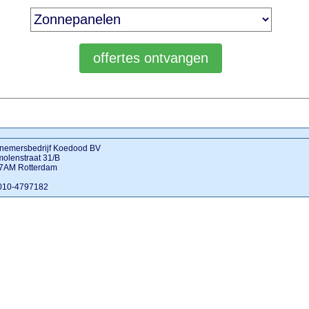
nemersbedrijf Koedood BV
olenstraat 31/B
7AM Rotterdam
 010-4797182