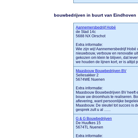
bouwbedrijven in buurt van Eindhoven
Aannemersbedrijf Hobé
de Stad 14c
5688 NX Oirschot
Extra informatie:
Wie zijn wij! Aannemersbedrijf Hobé 
nieuwbouw, verbouw en renovatie uit
gekozen om klein te blijven, dat leve
we houden de lijnen kort, er is altijd pe
Maasbouw Bouwbedrijven BV
Sellesakker 2
5674WE Nuenen
Extra informatie:
Maasbouw Bouwbedrijven BV heeft ee
bouw uw droomhuis te realiseren. Bov
aflevering, want persoonlijke begele
Maasbouw. De sleutel tot succes is de 
gesprek zult u al .......
G & G Bouwbedrijven
De Huufkes 15
5674TL Nuenen
Extra informatie: