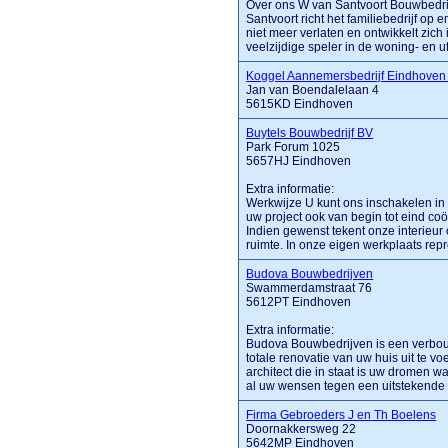
Over ons W van Santvoort Bouwbedrij
Santvoort richt het familiebedrijf op 
niet meer verlaten en ontwikkelt zich 
veelzijdige speler in de woning- en util
Koggel Aannemersbedrijf Eindhoven
Jan van Boendalelaan 4
5615KD Eindhoven
Buytels Bouwbedrijf BV
Park Forum 1025
5657HJ Eindhoven
Extra informatie:
Werkwijze U kunt ons inschakelen in 
uw project ook van begin tot eind coö
Indien gewenst tekent onze interieu
ruimte. In onze eigen werkplaats repr
Budova Bouwbedrijven
Swammerdamstraat 76
5612PT Eindhoven
Extra informatie:
Budova Bouwbedrijven is een verbouwi
totale renovatie van uw huis uit te v
architect die in staat is uw dromen 
al uw wensen tegen een uitstekende kw
Firma Gebroeders J en Th Boelens
Doornakkersweg 22
5642MP Eindhoven