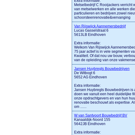
Extra informatie:
Metselbedrijf C Rooijackers verric
van metselwerken en alle werken di
particulieren en bedrijven.zowel nie
schoorsteenrenovatie&vervanging
Van Rijswijck Aannemersbedrijf
Lucas Gasselstraat 6
5613LB Eindhoven
Extra informatie:
Welkom Van Rijswijck Aannemersbedri
75 jaar actief is in vele segmenten v
Kwaliteit. Of dat nou uw bouw, verbou
van de opleiding van onze vakmensen.
Jansen Huybregts Bouwbedrijven
De Witbogt 6
5652 AG Eindhoven
Extra informatie:
Jansen Huybregts Bouwbedrijven is a
doen we vanuit een heel duidelijke f
onze opdrachtgevers en van hun huur
renovatie beschouwt als expertise. Als
om .......
W van Santvoort Bouwbedrijf BV
Kanaaldijk-Noord 155
5642JB Eindhoven
Extra informatie: