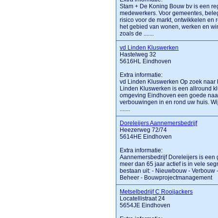
Stam + De Koning Bouw bv is een regi
medewerkers. Voor gemeentes, beleg
risico voor de markt, ontwikkelen en
het gebied van wonen, werken en win
zoals de .......
vd Linden Kluswerken
Hastelweg 32
5616HL Eindhoven
Extra informatie:
vd Linden Kluswerken Op zoek naar h
Linden Kluswerken is een allround klu
omgeving Eindhoven een goede naam
verbouwingen in en rond uw huis. Wi
.......
Doreleijers Aannemersbedrijf
Heezerweg 72/74
5614HE Eindhoven
Extra informatie:
Aannemersbedrijf Doreleijers is een 
meer dan 65 jaar actief is in vele se
bestaan uit: - Nieuwbouw - Verbouw
Beheer - Bouwprojectmanagement
Metselbedrijf C Rooijackers
Locatellistraat 24
5654JE Eindhoven