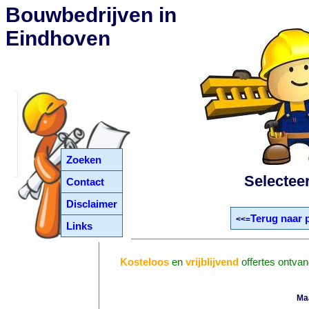
Bouwbedrijven in
Eindhoven
Zoeken
Selectee
Contact
Disclaimer
Terug naar 
<<=
Links
Kosteloos
en
vrijblijvend
offertes ontva
Ma