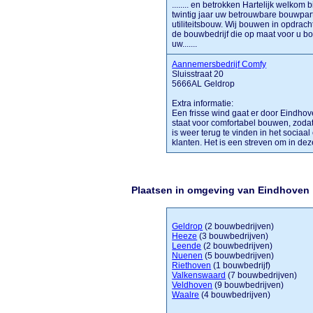
........ en betrokken Hartelijk welko
twintig jaar uw betrouwbare bouwpa
utiliteitsbouw. Wij bouwen in opdrach
de bouwbedrijf die op maat voor u b
uw.......
Aannemersbedrijf Comfy
Sluisstraat 20
5666AL Geldrop
Extra informatie:
Een frisse wind gaat er door Eindh
staat voor comfortabel bouwen, zoda
is weer terug te vinden in het sociaa
klanten. Het is een streven om in dez
Plaatsen in omgeving van Eindhoven
Geldrop
(2 bouwbedrijven)
Heeze
(3 bouwbedrijven)
Leende
(2 bouwbedrijven)
Nuenen
(5 bouwbedrijven)
Riethoven
(1 bouwbedrijf)
Valkenswaard
(7 bouwbedrijven)
Veldhoven
(9 bouwbedrijven)
Waalre
(4 bouwbedrijven)