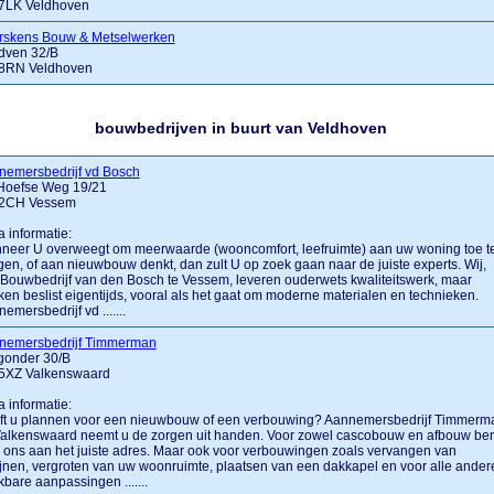
7LK Veldhoven
rskens Bouw & Metselwerken
dven 32/B
8RN Veldhoven
bouwbedrijven in buurt van Veldhoven
nemersbedrijf vd Bosch
Hoefse Weg 19/21
2CH Vessem
a informatie:
neer U overweegt om meerwaarde (wooncomfort, leefruimte) aan uw woning toe t
en, of aan nieuwbouw denkt, dan zult U op zoek gaan naar de juiste experts. Wij,
Bouwbedrijf van den Bosch te Vessem, leveren ouderwets kwaliteitswerk, maar
en beslist eigentijds, vooral als het gaat om moderne materialen en technieken.
emersbedrijf vd .......
nemersbedrijf Timmerman
gonder 30/B
5XZ Valkenswaard
a informatie:
ft u plannen voor een nieuwbouw of een verbouwing? Aannemersbedrijf Timmerm
Valkenswaard neemt u de zorgen uit handen. Voor zowel cascobouw en afbouw ben
j ons aan het juiste adres. Maar ook voor verbouwingen zoals vervangen van
jnen, vergroten van uw woonruimte, plaatsen van een dakkapel en voor alle ander
bare aanpassingen .......