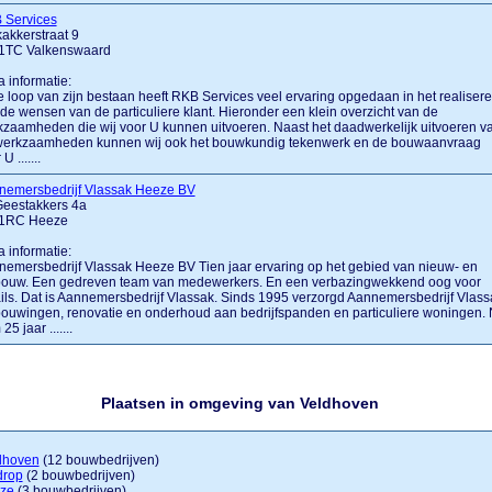
 Services
akkerstraat 9
1TC Valkenswaard
a informatie:
e loop van zijn bestaan heeft RKB Services veel ervaring opgedaan in het realiser
de wensen van de particuliere klant. Hieronder een klein overzicht van de
zaamheden die wij voor U kunnen uitvoeren. Naast het daadwerkelijk uitvoeren v
werkzaamheden kunnen wij ook het bouwkundig tekenwerk en de bouwaanvraag
U .......
nemersbedrijf Vlassak Heeze BV
Geestakkers 4a
1RC Heeze
a informatie:
emersbedrijf Vlassak Heeze BV Tien jaar ervaring op het gebied van nieuw- en
bouw. Een gedreven team van medewerkers. En een verbazingwekkend oog voor
ils. Dat is Aannemersbedrijf Vlassak. Sinds 1995 verzorgd Aannemersbedrijf Vlass
ouwingen, renovatie en onderhoud aan bedrijfspanden en particuliere woningen.
25 jaar .......
Plaatsen in omgeving van Veldhoven
dhoven
(12 bouwbedrijven)
drop
(2 bouwbedrijven)
ze
(3 bouwbedrijven)