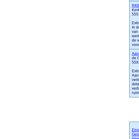
RKB
Kerk
555
Extr
In d
van 
werk
de 
voor 
Aan
de 
559
Extr
Aann
ver
deta
verb
ruim 
Ein
Gel
Hee