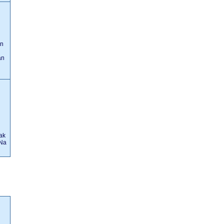
en
an
ak
 Na