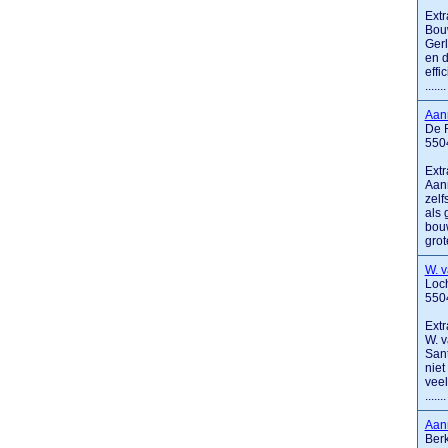
Extr
Bouw
Gerl
en d
effi
.......
Aan
De 
550
Extr
Aann
zelf
als 
bouw
grote
W. 
Loc
550
Extr
W. v
Sant
niet
veel
.......
Aan
Berk