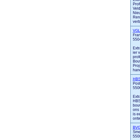
Prof
Veld
Nieu
Ren
verb
VGL
Fran
5504
Extr
ier 
prof
Bouw
Proj
hande
HBS
Pos
550
Extr
HBS 
bouw
ons 
is e
ontwe
BVG
Sme
550