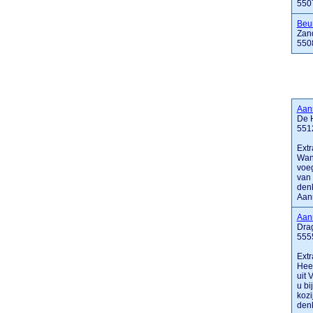
550
Beu
Zan
550
Aan
De 
551
Extr
Wan
voeg
van 
denk
Aann
Aan
Dra
555
Extr
Hee
uit 
u bi
kozi
denk