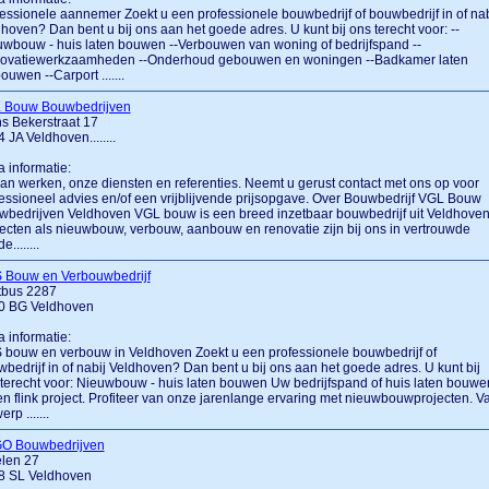
essionele aannemer Zoekt u een professionele bouwbedrijf of bouwbedrijf in of nab
hoven? Dan bent u bij ons aan het goede adres. U kunt bij ons terecht voor: --
wbouw - huis laten bouwen --Verbouwen van woning of bedrijfspand --
ovatiewerkzaamheden --Onderhoud gebouwen en woningen --Badkamer laten
ouwen --Carport .......
 Bouw Bouwbedrijven
s Bekerstraat 17
 JA Veldhoven........
a informatie:
van werken, onze diensten en referenties. Neemt u gerust contact met ons op voor
essioneel advies en/of een vrijblijvende prijsopgave. Over Bouwbedrijf VGL Bouw
bedrijven Veldhoven VGL bouw is een breed inzetbaar bouwbedrijf uit Veldhoven
ecten als nieuwbouw, verbouw, aanbouw en renovatie zijn bij ons in vertrouwde
........
 Bouw en Verbouwbedrijf
tbus 2287
0 BG Veldhoven
a informatie:
bouw en verbouw in Veldhoven Zoekt u een professionele bouwbedrijf of
bedrijf in of nabij Veldhoven? Dan bent u bij ons aan het goede adres. U kunt bij
terecht voor: Nieuwbouw - huis laten bouwen Uw bedrijfspand of huis laten bouwe
en flink project. Profiteer van onze jarenlange ervaring met nieuwbouwprojecten. V
rp .......
O Bouwbedrijven
len 27
8 SL Veldhoven