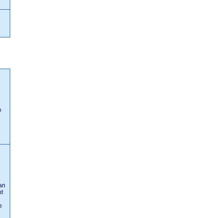
e
an
t
e