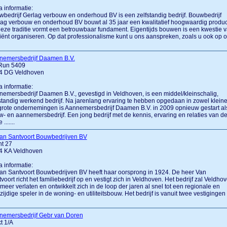
a informatie:
bedrijf Gerlag verbouw en onderhoud BV is een zelfstandig bedrijf. Bouwbedrijf
ag verbouw en onderhoud BV bouwt al 35 jaar een kwalitatief hoogwaardig produc
eze traditie vormt een betrouwbaar fundament. Eigentijds bouwen is een kwestie 
ciënt organiseren. Op dat professionalisme kunt u ons aanspreken, zoals u ook op 
nemersbedrijf Daamen B.V.
Run 5409
4 DG Veldhoven
a informatie:
emersbedrijf Daamen B.V., gevestigd in Veldhoven, is een middel/kleinschalig,
standig werkend bedrijf. Na jarenlang ervaring te hebben opgedaan in zowel klein
grote ondernemingen is Aannemersbedrijf Daamen B.V. in 2009 opnieuw gestart al
- en aannemersbedrijf. Een jong bedrijf met de kennis, ervaring en relaties van d
 .......
van Santvoort Bouwbedrijven BV
ht 27
4 KA Veldhoven
a informatie:
an Santvoort Bouwbedrijven BV heeft haar oorsprong in 1924. De heer Van
voort richt het familiebedrijf op en vestigt zich in Veldhoven. Het bedrijf zal Veldho
 meer verlaten en ontwikkelt zich in de loop der jaren al snel tot een regionale en
zijdige speler in de woning- en utiliteitsbouw. Het bedrijf is vanuit twee vestigingen
nemersbedrijf Gebr van Doren
t 1/A