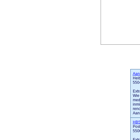
Aann
Hei
550
Extr
Wie 
med
inmi
reno
Aann
HBS
Pos
550
Extr