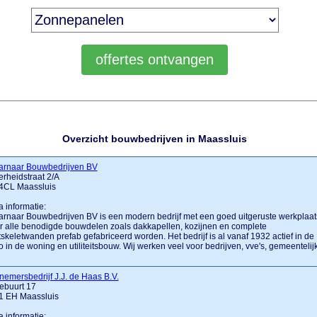
Overzicht bouwbedrijven in Maassluis
arnaar Bouwbedrijven BV
erheidstraat 2/A
4CL Maassluis
a informatie:
rnaar Bouwbedrijven BV is een modern bedrijf met een goed uitgeruste werkplaat
 alle benodigde bouwdelen zoals dakkapellen, kozijnen en complete
skeletwanden prefab gefabriceerd worden. Het bedrijf is al vanaf 1932 actief in de
o in de woning en utiliteitsbouw. Wij werken veel voor bedrijven, vve's, gemeentelij
emersbedrijf J.J. de Haas B.V.
ebuurt 17
1 EH Maassluis
a informatie: