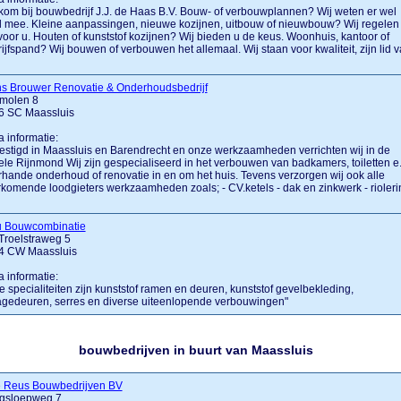
om bij bouwbedrijf J.J. de Haas B.V. Bouw- of verbouwplannen? Wij weten er wel
 mee. Kleine aanpassingen, nieuwe kozijnen, uitbouw of nieuwbouw? Wij regelen
voor u. Houten of kunststof kozijnen? Wij bieden u de keus. Woonhuis, kantoor of
ijfspand? Wij bouwen of verbouwen het allemaal. Wij staan voor kwaliteit, zijn lid 
ns Brouwer Renovatie & Onderhoudsbedrijf
emolen 8
6 SC Maassluis
a informatie:
stigd in Maassluis en Barendrecht en onze werkzaamheden verrichten wij in de
le Rijnmond Wij zijn gespecialiseerd in het verbouwen van badkamers, toiletten e
rhande onderhoud of renovatie in en om het huis. Tevens verzorgen wij ook alle
komende loodgieters werkzaamheden zoals; - CV.ketels - dak en zinkwerk - rioleri
u Bouwcombinatie
 Troelstraweg 5
4 CW Maassluis
a informatie:
 specialiteiten zijn kunststof ramen en deuren, kunststof gevelbekleding,
gedeuren, serres en diverse uiteenlopende verbouwingen"
bouwbedrijven in buurt van Maassluis
e Reus Bouwbedrijven BV
gsloepweg 7