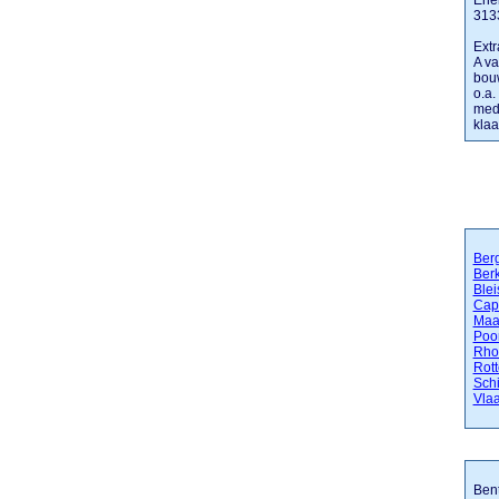
Ene
313
Extr
A va
bouw
o.a.
mede
klaar
Ber
Berk
Blei
Cape
Maa
Poo
Rho
Rot
Sch
Vla
Bent