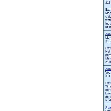
313
Extr
Maak
civi
wat
Indu
utili
Aann
Merc
313
Extr
Het 
pers
Merc
zaak
Aan
Veen
311
Extr
Timm
betr
kwal
moge
vinde
A va