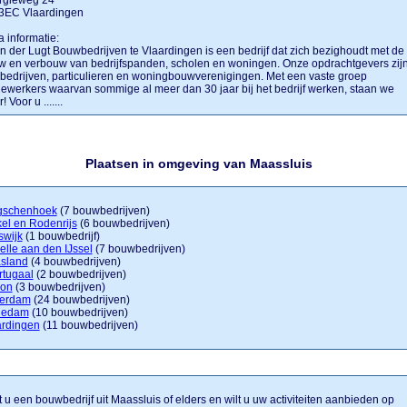
rgieweg 24
3EC Vlaardingen
a informatie:
n der Lugt Bouwbedrijven te Vlaardingen is een bedrijf dat zich bezighoudt met de
 en verbouw van bedrijfspanden, scholen en woningen. Onze opdrachtgevers zij
 bedrijven, particulieren en woningbouwverenigingen. Met een vaste groep
werkers waarvan sommige al meer dan 30 jaar bij het bedrijf werken, staan we
! Voor u .......
Plaatsen in omgeving van Maassluis
gschenhoek
(7 bouwbedrijven)
el en Rodenrijs
(6 bouwbedrijven)
swijk
(1 bouwbedrijf)
lle aan den IJssel
(7 bouwbedrijven)
sland
(4 bouwbedrijven)
rtugaal
(2 bouwbedrijven)
on
(3 bouwbedrijven)
terdam
(24 bouwbedrijven)
iedam
(10 bouwbedrijven)
ardingen
(11 bouwbedrijven)
 u een bouwbedrijf uit Maassluis of elders en wilt u uw activiteiten aanbieden op