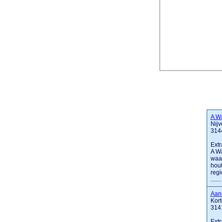
A W
Nijv
314
Extr
A Wa
waar
hout
regi
.......
Aann
Kort
314
Extr