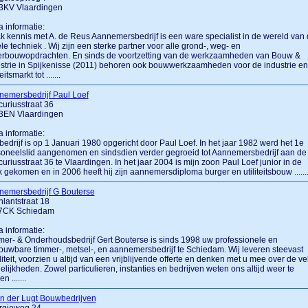
3KV Vlaardingen
a informatie:
 kennis met A. de Reus Aannemersbedrijf is een ware specialist in de wereld van
ele techniek . Wij zijn een sterke partner voor alle grond-, weg- en
erbouwopdrachten. En sinds de voortzetting van de werkzaamheden van Bouw &
strie in Spijkenisse (2011) behoren ook bouwwerkzaamheden voor de industrie en
teitsmarkt tot .......
emersbedrijf Paul Loef
uriusstraat 36
3EN Vlaardingen
a informatie:
bedrijf is op 1 Januari 1980 opgericht door Paul Loef. In het jaar 1982 werd het 1e
oneelslid aangenomen en sindsdien verder gegroeid tot Aannemersbedrijf aan de
uriusstraat 36 te Vlaardingen. In het jaar 2004 is mijn zoon Paul Loef junior in de
 gekomen en in 2006 heeft hij zijn aannemersdiploma burger en utiliteitsbouw ......
nemersbedrijf G Bouterse
lantstraat 18
7CK Schiedam
a informatie:
er- & Onderhoudsbedrijf Gert Bouterse is sinds 1998 uw professionele en
ouwbare timmer-, metsel-, en aannemersbedrijf te Schiedam. Wij leveren steevast
iteit, voorzien u altijd van een vrijblijvende offerte en denken met u mee over de ve
lijkheden. Zowel particulieren, instanties en bedrijven weten ons altijd weer te
n .......
n der Lugt Bouwbedrijven