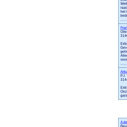
Welk
raad
het 
bedr
.......
Fra
Oli
314
Extr
Geve
gehe
Alle
voor
.......
Ark
P.J.
314
Extr
Onze
gara
A d
Beu