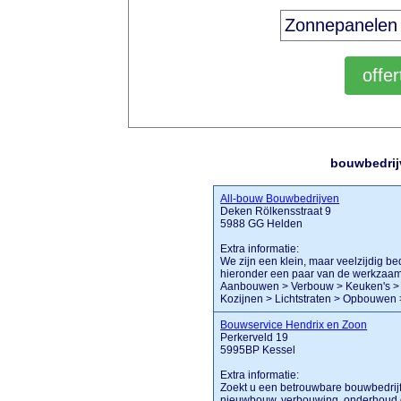
bouwbedrij
All-bouw Bouwbedrijven
Deken Rölkensstraat 9
5988 GG Helden
Extra informatie:
We zijn een klein, maar veelzijdig b
hieronder een paar van de werkzaamh
Aanbouwen > Verbouw > Keuken's > 
Kozijnen > Lichtstraten > Opbouwen >
Bouwservice Hendrix en Zoon
Perkerveld 19
5995BP Kessel
Extra informatie:
Zoekt u een betrouwbare bouwbedrijf
nieuwbouw, verbouwing, onderhoud of