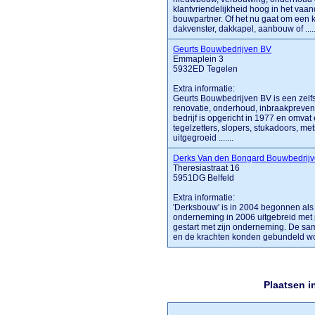
klantvriendelijkheid hoog in het vaan
bouwpartner. Of het nu gaat om een 
dakvenster, dakkapel, aanbouw of .....
Geurts Bouwbedrijven BV
Emmaplein 3
5932ED Tegelen
Extra informatie:
Geurts Bouwbedrijven BV is een zelf
renovatie, onderhoud, inbraakprev
bedrijf is opgericht in 1977 en omv
tegelzetters, slopers, stukadoors, met
uitgegroeid .......
Derks Van den Bongard Bouwbedrij
Theresiastraat 16
5951DG Belfeld
Extra informatie:
'Derksbouw' is in 2004 begonnen als
onderneming in 2006 uitgebreid met 
gestart met zijn onderneming. De sa
en de krachten konden gebundeld word
Plaatsen i