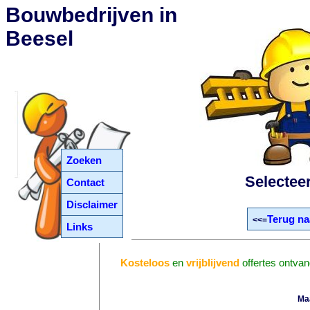
Bouwbedrijven in
Beesel
Zoeken
Selectee
Contact
Disclaimer
Terug na
<<=
Links
Kosteloos
en
vrijblijvend
offertes ontva
Ma