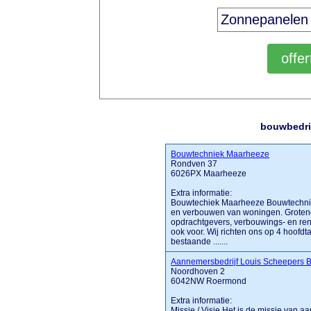
bouwbedri
Bouwtechniek Maarheeze
Rondven 37
6026PX Maarheeze
Extra informatie:
Bouwtechiek Maarheeze Bouwtechnie
en verbouwen van woningen. Grotende
opdrachtgevers, verbouwings- en reno
ook voor. Wij richten ons op 4 hoofdt
bestaande .......
Aannemersbedrijf Louis Scheepers 
Noordhoven 2
6042NW Roermond
Extra informatie:
Missie / Visie Het is de missie van 