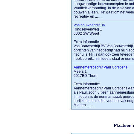
hoogwaardige bouwconcepten te ontwi
kwaliteit verhouding. In de visie va
bouwen alleen. Het gaat om het veela
recreatie- en .......
Vos bouwbedrijf BV
Ringselvenweg 1
6002 SW Weert
Extra informatie:
Vos Bouwbedrijf BV Vos Bouwbedrijf B
oprichten van het bedrijf had hij niet
het nu is. Hij is dan ook zeer tevre
heeft bereikt. Inmiddels staat er een 
Aannemersbedrijf Paul Corstjens
Meers 1
6017BD Thorn
Extra informatie:
Aannemersbedrijf Paul Corstjens Aan
als Paul, zoon uit een aannemersfamili
Inmiddels is de eenmanszaak gegroe
eerlijkheid en liefde voor het vak no
Midden- .......
Plaatsen 