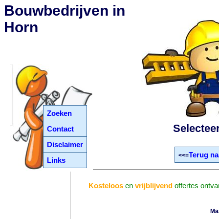
Bouwbedrijven in
Horn
Zoeken
Selectee
Contact
Disclaimer
Terug na
<<=
Links
Kosteloos
en
vrijblijvend
offertes ontv
Ma