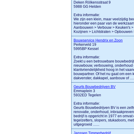
Deken Rölkensstraat 9
5988 GG Helden
Extra informatie:
We zijn een klein, maar veelzijdig b
hieronder een paar van de werkzaamh
Aanbouwen > Verbouw > Keuken's > 
Kozijnen > Lichtstraten > Opbouwen >
Bouwservice Hendrix en Zoon
Perkerveld 19
5995BP Kessel
Extra informatie:
Zoekt u een betrouwbare bouwbedrijf
nieuwbouw, verbouwing, onderhoud of
klantvriendelijkheid hoog in het vaan
bouwpartner. Of het nu gaat om een 
dakvenster, dakkapel, aanbouw of .....
Geurts Bouwbedrijven BV
Emmaplein 3
5932ED Tegelen
Extra informatie:
Geurts Bouwbedrijven BV is een zelf
renovatie, onderhoud, inbraakprev
bedrijf is opgericht in 1977 en omv
tegelzetters, slopers, stukadoors, met
uitgegroeid .......
Janssen Timmerbedrijf