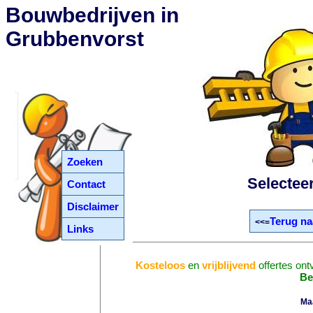
Bouwbedrijven in
Grubbenvorst
Zoeken
Selectee
Contact
Disclaimer
Terug na
<<=
Links
Kosteloos
en
vrijblijvend
offertes on
Be
Ma