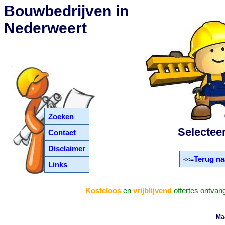
Bouwbedrijven in
Nederweert
Zoeken
Selectee
Contact
Disclaimer
Terug na
<<=
Links
Kosteloos
en
vrijblijvend
offertes ontvan
Ma