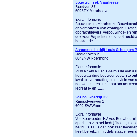
Bouwtechniek Maarheeze
Rondven 37
6026PX Maarheeze
Extra informatie:
Bouwtechiek Maarheeze Bouwtechnie
en verbouwen van woningen. Grotende
opdrachtgevers, verbouwings- en reno
ook voor. Wij richten ons op 4 hoofdt
bestaande .......
Aannemersbedrijf Louis Scheepers 
Noordhoven 2
6042NW Roermond
Extra informatie:
Missie / Visie Het is de missie van 
hoogwaardige bouwconcepten te ontwi
kwaliteit verhouding. In de visie va
bouwen alleen. Het gaat om het veela
recreatie- en .......
Vos bouwbedrijf BV
Ringselvenweg 1
6002 SW Weert
Extra informatie:
Vos Bouwbedrijf BV Vos Bouwbedrijf B
oprichten van het bedrijf had hij niet
het nu is. Hij is dan ook zeer tevre
heeft bereikt. Inmiddels staat er een 