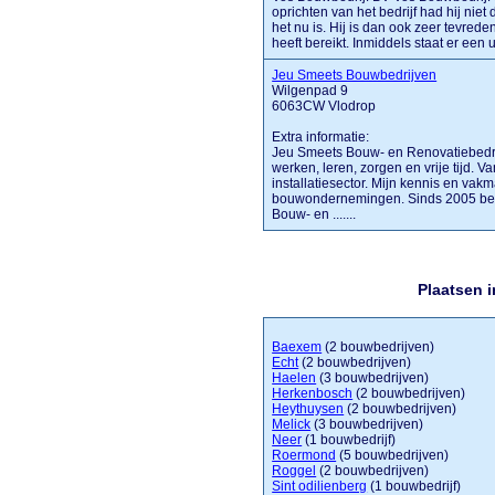
oprichten van het bedrijf had hij niet
het nu is. Hij is dan ook zeer tevre
heeft bereikt. Inmiddels staat er een 
Jeu Smeets Bouwbedrijven
Wilgenpad 9
6063CW Vlodrop
Extra informatie:
Jeu Smeets Bouw- en Renovatiebedri
werken, leren, zorgen en vrije tijd. 
installatiesector. Mijn kennis en vak
bouwondernemingen. Sinds 2005 ben
Bouw- en .......
Plaatsen 
Baexem
(2 bouwbedrijven)
Echt
(2 bouwbedrijven)
Haelen
(3 bouwbedrijven)
Herkenbosch
(2 bouwbedrijven)
Heythuysen
(2 bouwbedrijven)
Melick
(3 bouwbedrijven)
Neer
(1 bouwbedrijf)
Roermond
(5 bouwbedrijven)
Roggel
(2 bouwbedrijven)
Sint odilienberg
(1 bouwbedrijf)