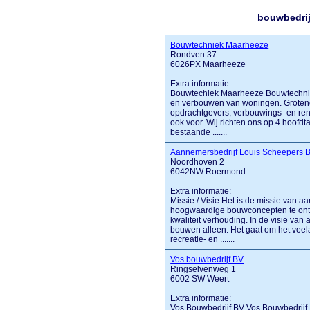
bouwbedrij
Bouwtechniek Maarheeze
Rondven 37
6026PX Maarheeze
Extra informatie:
Bouwtechiek Maarheeze Bouwtechnie
en verbouwen van woningen. Grotende
opdrachtgevers, verbouwings- en reno
ook voor. Wij richten ons op 4 hoofdt
bestaande .......
Aannemersbedrijf Louis Scheepers 
Noordhoven 2
6042NW Roermond
Extra informatie:
Missie / Visie Het is de missie van 
hoogwaardige bouwconcepten te ontwi
kwaliteit verhouding. In de visie va
bouwen alleen. Het gaat om het veela
recreatie- en .......
Vos bouwbedrijf BV
Ringselvenweg 1
6002 SW Weert
Extra informatie:
Vos Bouwbedrijf BV Vos Bouwbedrijf B