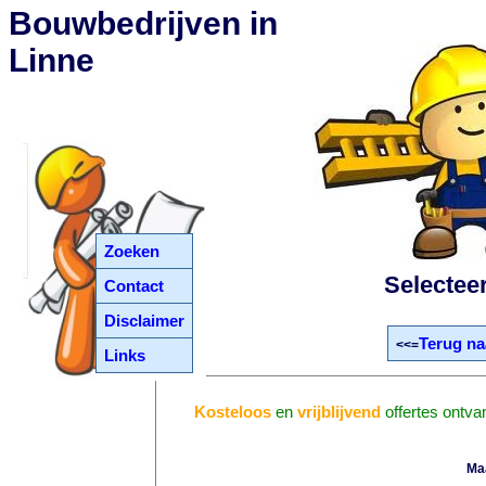
Bouwbedrijven in
Linne
Zoeken
Selectee
Contact
Disclaimer
Terug na
<<=
Links
Kosteloos
en
vrijblijvend
offertes ontva
Ma