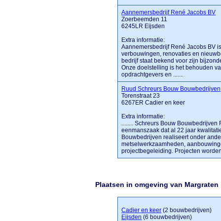
Aannemersbedrijf René Jacobs BV
Zoerbeemden 11
6245LR Eijsden
Extra informatie:
Aannemersbedrijf René Jacobs BV is
verbouwingen, renovaties en nieuwbou
bedrijf staat bekend voor zijn bijzond
Onze doelstelling is het behouden va
opdrachtgevers en .......
Ruud Schreurs Bouw Bouwbedrijven
Torenstraat 23
6267ER Cadier en keer
Extra informatie:
........ Schreurs Bouw Bouwbedrijve
eenmanszaak dat al 22 jaar kwalitat
Bouwbedrijven realiseert onder ande
metselwerkzaamheden, aanbouwinge
projectbegeleiding. Projecten worden v
Plaatsen in omgeving van Margraten
Cadier en keer
(2 bouwbedrijven)
Eijsden
(6 bouwbedrijven)