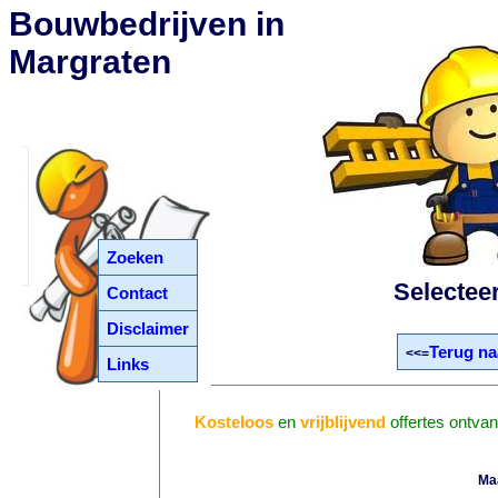
Bouwbedrijven in
Margraten
Zoeken
Selectee
Contact
Disclaimer
Terug na
<<=
Links
Kosteloos
en
vrijblijvend
offertes ontva
Ma