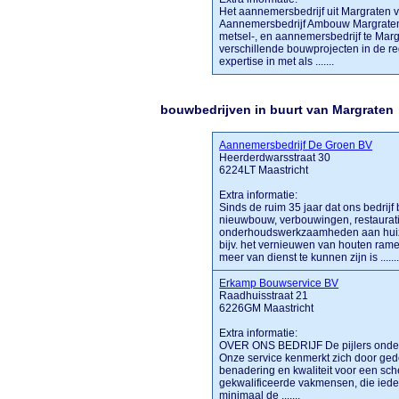
Het aannemersbedrijf uit Margraten 
Aannemersbedrijf Ambouw Margraten 
metsel-, en aannemersbedrijf te Margr
verschillende bouwprojecten in de reg
expertise in met als .......
bouwbedrijven in buurt van Margraten
Aannemersbedrijf De Groen BV
Heerderdwarsstraat 30
6224LT Maastricht
Extra informatie:
Sinds de ruim 35 jaar dat ons bedrij
nieuwbouw, verbouwingen, restaurat
onderhoudswerkzaamheden aan huizen
bijv. het vernieuwen van houten ra
meer van dienst te kunnen zijn is ......
Erkamp Bouwservice BV
Raadhuisstraat 21
6226GM Maastricht
Extra informatie:
OVER ONS BEDRIJF De pijlers onder
Onze service kenmerkt zich door ged
benadering en kwaliteit voor een sch
gekwalificeerde vakmensen, die iede
minimaal de .......