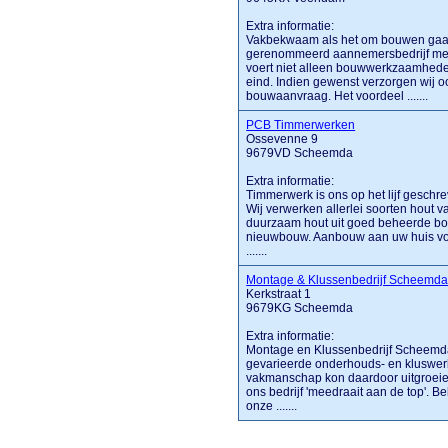
Extra informatie:
Vakbekwaam als het om bouwen gaat
gerenommeerd aannemersbedrijf met 
voert niet alleen bouwwerkzaamheden
eind. Indien gewenst verzorgen wij 
bouwaanvraag. Het voordeel .......
PCB Timmerwerken
Ossevenne 9
9679VD Scheemda
Extra informatie:
Timmerwerk is ons op het lijf geschr
Wij verwerken allerlei soorten hout v
duurzaam hout uit goed beheerde bo
nieuwbouw. Aanbouw aan uw huis voo
.......
Montage & Klussenbedrijf Scheemd
Kerkstraat 1
9679KG Scheemda
Extra informatie:
Montage en Klussenbedrijf Scheemda 
gevarieerde onderhouds- en kluswer
vakmanschap kon daardoor uitgroeien
ons bedrijf 'meedraait aan de top'. 
onze .......