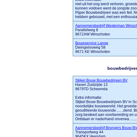
niet uit het oog werd verloren, gro
kunnen voldoen werd de jongste zoo
Pijper Bouwbedrijven was een feit. N
hebben gebouwd, met een enthousiaste
Aannemersbedrijf Westerman Winsc
Parallelweg 8
9672AW Winschoten
Bouwservice Lange
Dwingelooweg 58
9671 KE Winschoten
bouwbedrijven
Stijkel Bouw Bouwbedrijven BV
Haven Zuidzijde 13
9679TD Scheemda
Extra informatie:
Stijkel Bouw Bouwbedrijven BV in Sch
noordelijke bouwwereld. Het groeide
geoutilleerde bouwonde........dend. 
zorg besteed aan voorbereiding en ui
Ontstaan er naderhand onverwa........
Aannemersbedrijf Brongers Bouw B
Transportweg 44
9645KX Veendam