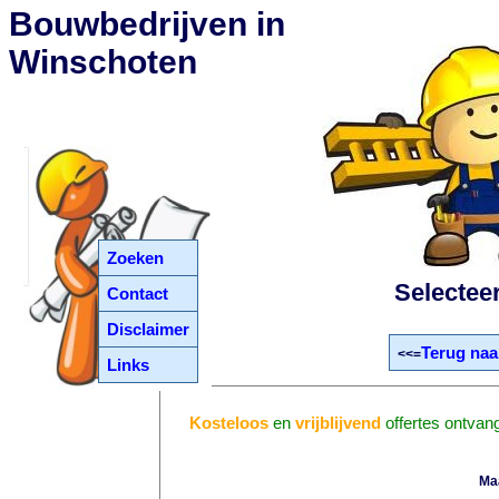
Bouwbedrijven in
Winschoten
Zoeken
Selectee
Contact
Disclaimer
Terug naa
<<=
Links
Kosteloos
en
vrijblijvend
offertes ontvan
Ma