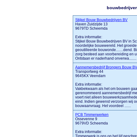
bouwbedrijven
Stijkel Bouw Bouwbedrijven BV
Haven Zuidzijde 13
9679TD Scheemda
Extra informatie:
Stijkel Bouw Bouwbedrijven BV in Sch
noordelijke bouwwereld. Het groeide
geoutilleerde bouwonde........dend. 
zorg besteed aan voorbereiding en ui
Ontstaan er naderhand onverwa........
Aannemersbedrijf Brongers Bouw B
Transportweg 44
9645KX Veendam
Extra informatie:
Vakbekwaam als het om bouwen gaat
gerenommeerd aannemersbedrijf met 
voert niet alleen bouwwerkzaamheden
eind. Indien gewenst verzorgen wij 
bouwaanvraag. Het voordeel .......
PCB Timmerwerken
Ossevenne 9
9679VD Scheemda
Extra informatie:
Timmerwerk is ons op het lijf geschr