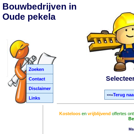
Bouwbedrijven in
Oude pekela
Zoeken
Selectee
Contact
Disclaimer
Terug naa
<<=
Links
Kosteloos
en
vrijblijvend
offertes on
Be
Ma