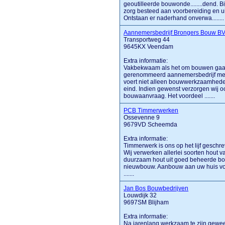
geoutilleerde bouwonde........dend. 
zorg besteed aan voorbereiding en ui
Ontstaan er naderhand onverwa........
Aannemersbedrijf Brongers Bouw B
Transportweg 44
9645KX Veendam
Extra informatie:
Vakbekwaam als het om bouwen gaat
gerenommeerd aannemersbedrijf met 
voert niet alleen bouwwerkzaamheden
eind. Indien gewenst verzorgen wij 
bouwaanvraag. Het voordeel .......
PCB Timmerwerken
Ossevenne 9
9679VD Scheemda
Extra informatie:
Timmerwerk is ons op het lijf geschr
Wij verwerken allerlei soorten hout v
duurzaam hout uit goed beheerde bo
nieuwbouw. Aanbouw aan uw huis voo
.......
Jan Bos Bouwbedrijven
Louwdijk 32
9697SM Blijham
Extra informatie:
Na jarenlang werkzaam te zijn gewees