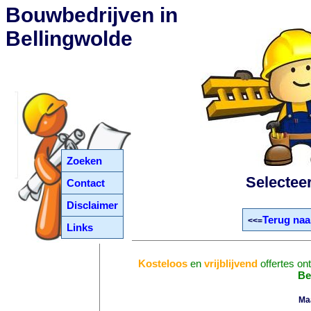
Bouwbedrijven in
Bellingwolde
Zoeken
Selectee
Contact
Disclaimer
Terug naa
<<=
Links
Kosteloos
en
vrijblijvend
offertes on
Be
Ma