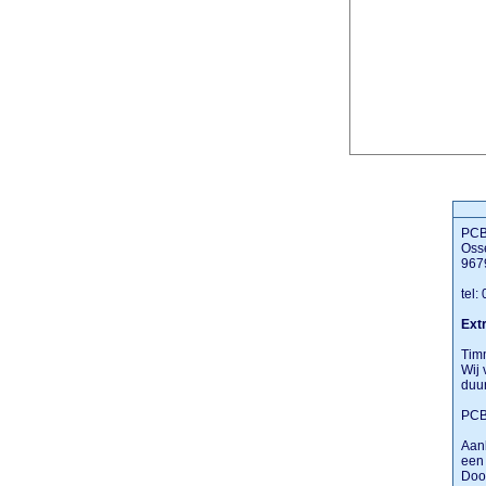
PCB
Oss
967
tel:
Extr
Timm
Wij 
duu
PCB
Aanb
een 
Door