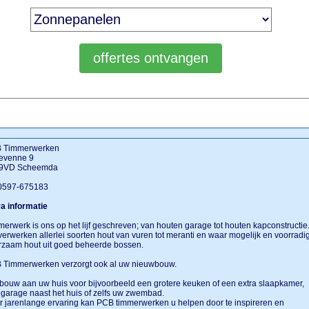
 Timmerwerken
evenne 9
9VD Scheemda
 0597-675183
a informatie
erwerk is ons op het lijf geschreven; van houten garage tot houten kapconstructie
verwerken allerlei soorten hout van vuren tot meranti en waar mogelijk en voorradi
rzaam hout uit goed beheerde bossen.
 Timmerwerken verzorgt ook al uw nieuwbouw.
ouw aan uw huis voor bijvoorbeeld een grotere keuken of een extra slaapkamer,
garage naast het huis of zelfs uw zwembad.
 jarenlange ervaring kan PCB timmerwerken u helpen door te inspireren en