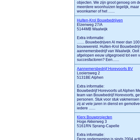
objecten. We zijn groot genoeg om d
meerdere woonhuizen tegelijk, maar 
woonkamer of het .......
Hulten-Krol Bouwbedrijven
Elzenweg 27/A
5144MB Waalwijk
Extra informatie:
........ Bouwbedrijven Al meer dan 10
bouwwereld. Hulten-Krol Bouwbedrijve
aannemersbedrijf van Waalwijk. Ooit
afgelopen eeuw uitgegroeid tot een 
succesfactoren? Een.......
Aannemersbedrijf Horevoorts BV
Looiersweg 2
5131BE Alphen
Extra informatie:
Bouwbedrijf Horevoorts uit Alphen 
team van Bouwbedrijf Horevoorts, gev
personen. Stuk voor stuk vakmensen 
zij al vele jaren in dienst en gemoti
iedere .......
Klerx Bouwprojecten
Hoge Akkerweg 3
5161RN Sprang-Capelle
Extra informatie:
Deze onderneming is sinds 2004 acti