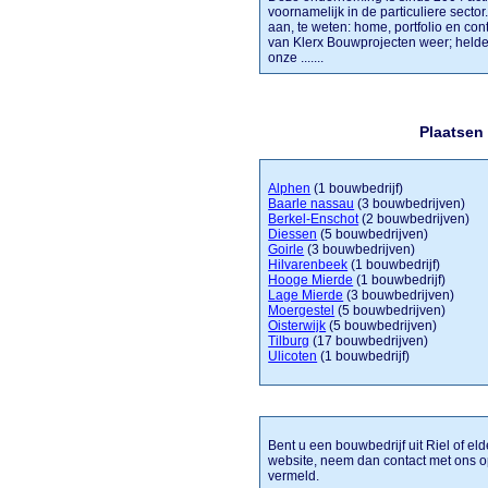
voornamelijk in de particuliere sector
aan, te weten: home, portfolio en con
van Klerx Bouwprojecten weer; helderh
onze .......
Plaatsen
Alphen
(1 bouwbedrijf)
Baarle nassau
(3 bouwbedrijven)
Berkel-Enschot
(2 bouwbedrijven)
Diessen
(5 bouwbedrijven)
Goirle
(3 bouwbedrijven)
Hilvarenbeek
(1 bouwbedrijf)
Hooge Mierde
(1 bouwbedrijf)
Lage Mierde
(3 bouwbedrijven)
Moergestel
(5 bouwbedrijven)
Oisterwijk
(5 bouwbedrijven)
Tilburg
(17 bouwbedrijven)
Ulicoten
(1 bouwbedrijf)
Bent u een bouwbedrijf uit Riel of el
website, neem dan contact met ons op
vermeld.