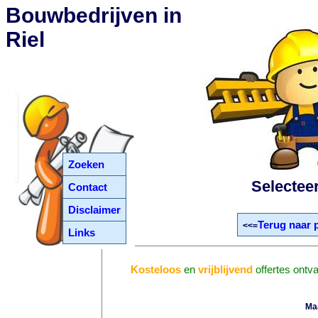
Bouwbedrijven in
Riel
Zoeken
Selectee
Contact
Disclaimer
Terug naar 
<<=
Links
Kosteloos
en
vrijblijvend
offertes ontv
Ma