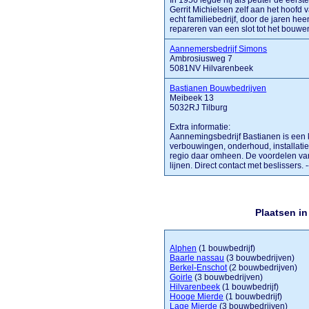
In 1956 legde hij als peuter de eerst
Gerrit Michielsen zelf aan het hoofd
echt familiebedrijf, door de jaren he
repareren van een slot tot het bouwen 
Aannemersbedrijf Simons
Ambrosiusweg 7
5081NV Hilvarenbeek
Bastianen Bouwbedrijven
Meibeek 13
5032RJ Tilburg
Extra informatie:
Aannemingsbedrijf Bastianen is een 
verbouwingen, onderhoud, installaties
regio daar omheen. De voordelen va
lijnen. Direct contact met beslissers. -
Plaatsen i
Alphen
(1 bouwbedrijf)
Baarle nassau
(3 bouwbedrijven)
Berkel-Enschot
(2 bouwbedrijven)
Goirle
(3 bouwbedrijven)
Hilvarenbeek
(1 bouwbedrijf)
Hooge Mierde
(1 bouwbedrijf)
Lage Mierde
(3 bouwbedrijven)