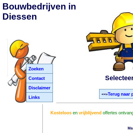
Bouwbedrijven in
Diessen
Zoeken
Selectee
Contact
Disclaimer
Terug naar 
<<=
Links
Kosteloos
en
vrijblijvend
offertes ontvan
Ma