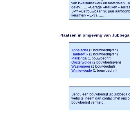
van kwalitatief werk en materialen. D
gelev........ --Garage --Keuken --T
BV? --Betrouwbaar: 90 jaar aantoonb
keurmerk --Extra........
Plaatsen in omgeving van Jubbega
Appelscha
(2 bouwbedrijven)
Haulerwijk
(2 bouwbedrijven)
Makkinga
(1 bouwbedrijf)
Oosterwolde
(2 bouwbedrijven)
Waskemeer
(1 bouwbedrijf)
Wijnjewoude
(1 bouwbedrijf)
Bent u een bouwbedrijf uit Jubbega o
website, neem dan contact met ons o
bouwbedrijf vermeld.