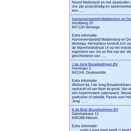
Noord Nederland en ook daarbuiten
ons zijn projectmatig en samenwerken b
een .......
Aannemersbedrijf Middendorp en De
Hoofdweg 20
8471ZH Wolvega
Extra informatie:
Aannemersbedrijf Middendorp en De Bo
Wolvega. Het kantoor bevindt zich 
de Nijverheidsstraat 14 op het indus
eigendom van Jos en Ria van der Vegt
geschiedenis van .......
J de Jong Bouwbedrijven BV
Hornleger 2
8431HL Oosterwolde
Extra informatie:
Welkom bij J de Jong Bouwbedrijven
opdracht uit van klein tot groot. Va
een hypermodern zakenpand. Nieuwb
particulier of zakelijk. Passie voor 
Jong. .......
K de Boer Bouwbedrijven BV
Galemaleane 12
8491BB Akkrum
Extra informatie:
........ zoals u voor ogen heeft. U b