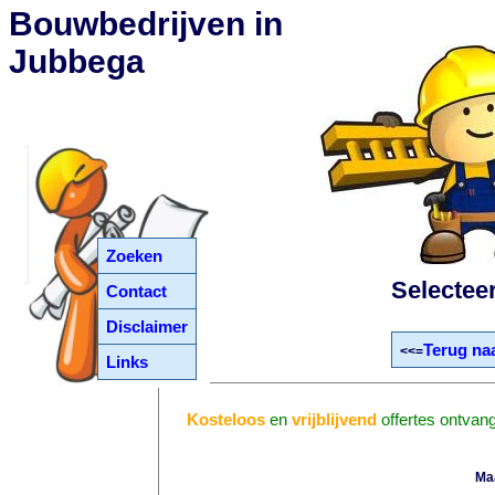
Bouwbedrijven in
Jubbega
Zoeken
Selectee
Contact
Disclaimer
Terug naa
<<=
Links
Kosteloos
en
vrijblijvend
offertes ontvan
Ma