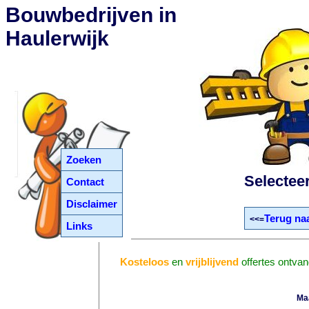
Bouwbedrijven in
Haulerwijk
Zoeken
Selectee
Contact
Disclaimer
Terug naa
<<=
Links
Kosteloos
en
vrijblijvend
offertes ontvan
Ma