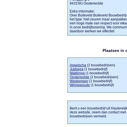
8431NG Oosterwolde
Extra informatie:
Over Buiteveld Buiteveld Bouwbedrijv
het type ‘niet zeuren maar aanpakken’
een hoge mate van respect voor elkaa
in onze bedrijfsvoering. We communi
daardoor werken we effectief.
Plaatsen in
Appelscha
(2 bouwbedrijven)
Jubbega
(1 bouwbedrijf)
Makkinga
(1 bouwbedrijf)
Oosterwolde
(2 bouwbedrijven)
Waskemeer
(1 bouwbedrijf)
Wijnjewoude
(1 bouwbedrijf)
Bent u een bouwbedrijf uit Haulerwijk
deze website, neem dan contact met 
bouwbedrijven vermeld.