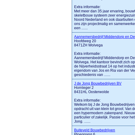
Extra informatie:
Met meer dan 35 jaar ervaring, bouwt
skeletbouw systeem zeer energiezui
Noord Nederland en ook daarbuiten
ons zijn projectmatig en samenwerken b
een .......
Aannemersbedrijf Middendorp en De
Hoofdweg 20
8471ZH Wolvega
Extra informatie:
Aannemersbedrijf Middendorp en De Bo
Wolvega. Het kantoor bevindt zich 
de Nijverheidsstraat 14 op het indus
eigendom van Jos en Ria van der Vegt
geschiedenis van .......
J de Jong Bouwbedrijven BV
Hornleger 2
8431HL Oosterwolde
Extra informatie:
Welkom bij J de Jong Bouwbedrijven
opdracht uit van klein tot groot. Va
een hypermodern zakenpand. Nieuwb
particulier of zakelijk. Passie voor 
Jong. .......
Buiteveld Bouwbedrijven
Ploeggang 6