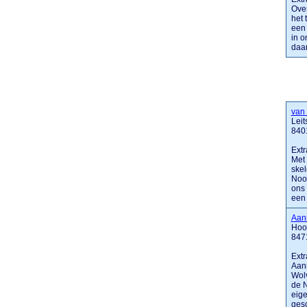
Over
het 
een 
in o
daar
van
Leit
840
Extr
Met 
skel
Noo
ons 
een .
Aan
Hoo
847
Extr
Aann
Wolv
de N
eige
gesc