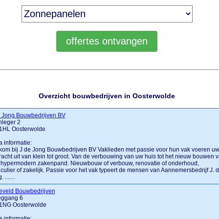
Overzicht bouwbedrijven in Oosterwolde
e Jong Bouwbedrijven BV
nleger 2
1HL Oosterwolde
a informatie:
om bij J de Jong Bouwbedrijven BV Vaklieden met passie voor hun vak voeren u
acht uit van klein tot groot. Van de verbouwing van uw huis tot het nieuw bouwen 
 hypermodern zakenpand. Nieuwbouw of verbouw, renovatie of onderhoud,
iculier of zakelijk. Passie voor het vak typeert de mensen van Aannemersbedrijf J. 
 .......
teveld Bouwbedrijven
eggang 6
1NG Oosterwolde
a informatie: