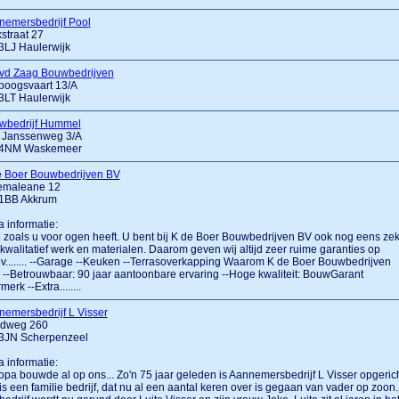
nemersbedrijf Pool
straat 27
3LJ Haulerwijk
 vd Zaag Bouwbedrijven
boogsvaart 13/A
3LT Haulerwijk
wbedrijf Hummel
 Janssenweg 3/A
4NM Waskemeer
e Boer Bouwbedrijven BV
emaleane 12
1BB Akkrum
a informatie:
.... zoals u voor ogen heeft. U bent bij K de Boer Bouwbedrijven BV ook nog eens ze
kwalitatief werk en materialen. Daarom geven wij altijd zeer ruime garanties op
v........ --Garage --Keuken --Terrasoverkapping Waarom K de Boer Bouwbedrijven
--Betrouwbaar: 90 jaar aantoonbare ervaring --Hoge kwaliteit: BouwGarant
merk --Extra........
emersbedrijf L Visser
ndweg 260
3JN Scherpenzeel
a informatie:
pa bouwde al op ons... Zo'n 75 jaar geleden is Aannemersbedrijf L Visser opgerich
is een familie bedrijf, dat nu al een aantal keren over is gegaan van vader op zoon.