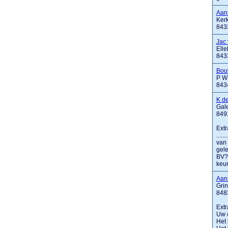
Aan
Kerk
843
Jac
Elle
843
Bou
P W
843
K d
Gal
849
Extr
....
van 
gele
BV? 
keur
Aann
Gri
848
Extr
Uw o
Het 