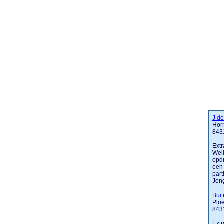
J d
Hor
843
Extr
Welk
opdr
een
part
Jong.
Bui
Plo
843
Extr