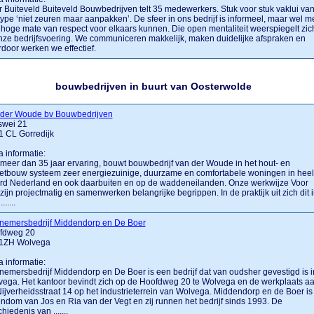
 Buiteveld Buiteveld Bouwbedrijven telt 35 medewerkers. Stuk voor stuk vaklui va
type ‘niet zeuren maar aanpakken’. De sfeer in ons bedrijf is informeel, maar wel m
hoge mate van respect voor elkaars kunnen. Die open mentaliteit weerspiegelt zic
nze bedrijfsvoering. We communiceren makkelijk, maken duidelijke afspraken en
door werken we effectief.
bouwbedrijven in buurt van Oosterwolde
 der Woude bv Bouwbedrijven
swei 21
1 CL Gorredijk
a informatie:
meer dan 35 jaar ervaring, bouwt bouwbedrijf van der Woude in het hout- en
etbouw systeem zeer energiezuinige, duurzame en comfortabele woningen in heel
rd Nederland en ook daarbuiten en op de waddeneilanden. Onze werkwijze Voor
zijn projectmatig en samenwerken belangrijke begrippen. In de praktijk uit zich dit 
......
nemersbedrijf Middendorp en De Boer
fdweg 20
1ZH Wolvega
a informatie:
emersbedrijf Middendorp en De Boer is een bedrijf dat van oudsher gevestigd is i
ega. Het kantoor bevindt zich op de Hoofdweg 20 te Wolvega en de werkplaats a
ijverheidsstraat 14 op het industrieterrein van Wolvega. Middendorp en de Boer is
ndom van Jos en Ria van der Vegt en zij runnen het bedrijf sinds 1993. De
hiedenis van .......