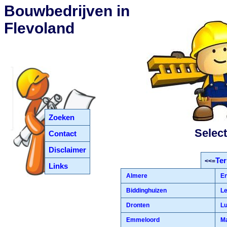
Bouwbedrijven in
Flevoland
Zoeken
Select
Contact
Disclaimer
Ter
<<=
Links
Almere
E
Biddinghuizen
Le
Dronten
Lu
Emmeloord
Ma