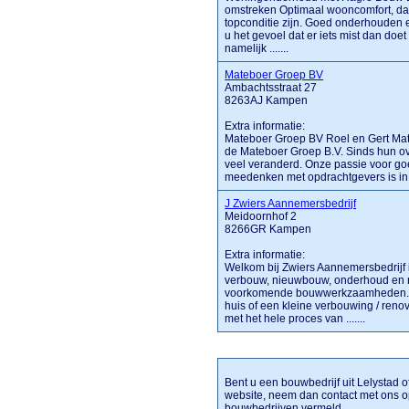
omstreken Optimaal wooncomfort, dat 
topconditie zijn. Goed onderhouden
u het gevoel dat er iets mist dan doe
namelijk .......
Mateboer Groep BV
Ambachtsstraat 27
8263AJ Kampen
Extra informatie:
Mateboer Groep BV Roel en Gert Mate
de Mateboer Groep B.V. Sinds hun ove
veel veranderd. Onze passie voor go
meedenken met opdrachtgevers is in a
J Zwiers Aannemersbedrijf
Meidoornhof 2
8266GR Kampen
Extra informatie:
Welkom bij Zwiers Aannemersbedrijf i
verbouw, nieuwbouw, onderhoud en ren
voorkomende bouwwerkzaamheden. O
huis of een kleine verbouwing / reno
met het hele proces van .......
Bent u een bouwbedrijf uit Lelystad o
website, neem dan contact met ons o
bouwbedrijven vermeld.