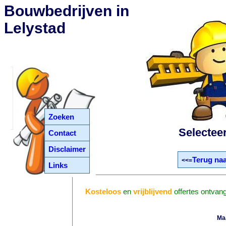
Bouwbedrijven in
Lelystad
Zoeken
Selectee
Contact
Disclaimer
Terug naa
<<=
Links
Kosteloos
en
vrijblijvend
offertes ontvan
Ma