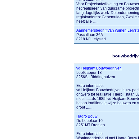
Voor Projectontwikkeling en Bouwbedr
het realiseren van duurzame project
lang dagelijks werk. De onderneming 
regiokantoren: Genemuiden, Zwolle e
heeft alle .......
Aannemersbedrijf Van Wijnen Lelysta
Pascallaan 36A
8218 NJ Lelystad
bouwbedrijv
vd Heijkant Bouwbedrijven
Loofklapper 18
8256SL Biddinghuizen
Extra informatie:
vd Heijkant Bouwbedrijven is uw par
ontwerp tot realisatie. Hierbij staan
niets........ds 1985! vd Heijkant Bouw
het op traditionele wijze bouwen en 
groot ........
Hagro Bouw
De Lepelaar 10
8251MT Dronten
Extra informatie:
Woningonderhoud met Hagro Bouw De 