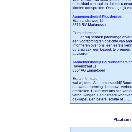
onze klant centraal en dat zult u erva
klanten aanspreken. Ons degelijk vakm
Aannemersbedrijf Kloosterman
Ettenlandseweg 15
8316 RM Marknesse
Extra informatie:
........ en wij hebben jarenlange erva
een voorsprong ten opzichte van and
informeren over ons, een eerste kenn
op afspraak, een bezoek te brengen. 
adviseren.
Aannemersbedrijf Bouwondernemin
Havenstraat 11
8304AG Emmeloord
Extra informatie:
wat wij doen Aannemersbedrijf Bouw
bouwonderneming die bouwt, verbouw
omstreken. U kunt met ons alle kanten
verbouwingen. Een ruimere woonkame
dakkapel. Een betere isolatie of .......
Plaatsen