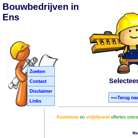
Bouwbedrijven in
Ens
Zoeken
Selectee
Contact
Disclaimer
Terug naa
<<=
Links
Kosteloos
en
vrijblijvend
offertes ontv
Ma