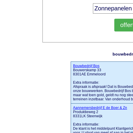
bouwbedri
Bouwbedrijf Bos
Bouwerskamp 33
8301AE Emmeloord
Extra informatie:
Afspraak is afspraak! Dat is Bouwbedri
onze bouwwerken. Bouwbedrijf Bos best
maar wat toen gold, geldt nu nog stee
terreinen inzetbaar. Van onderhoud bij 
Aannemersbedrijf E de Boer & Zn
Produktieweg 2
8331LK Steenwijk
Extra informatie:
De klant is het middelpunt Klantgeri
voor. U staat van meet af aan in het m