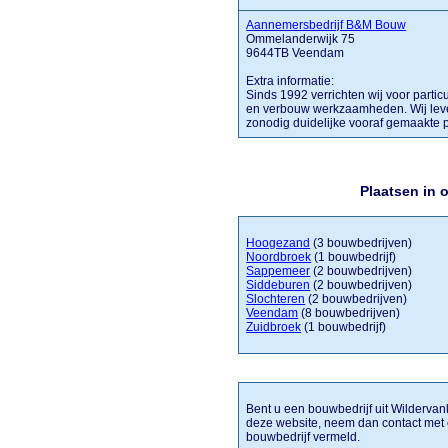
Aannemersbedrijf B&M Bouw
Ommelanderwijk 75
9644TB Veendam
Extra informatie:
Sinds 1992 verrichten wij voor parti
en verbouw werkzaamheden. Wij lever
zonodig duidelijke vooraf gemaakte p
Plaatsen in 
Hoogezand
(3 bouwbedrijven)
Noordbroek
(1 bouwbedrijf)
Sappemeer
(2 bouwbedrijven)
Siddeburen
(2 bouwbedrijven)
Slochteren
(2 bouwbedrijven)
Veendam
(8 bouwbedrijven)
Zuidbroek
(1 bouwbedrijf)
Bent u een bouwbedrijf uit Wildervank
deze website, neem dan contact met 
bouwbedrijf vermeld.