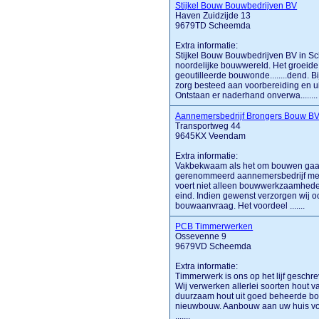
Stijkel Bouw Bouwbedrijven BV
Haven Zuidzijde 13
9679TD Scheemda
Extra informatie:
Stijkel Bouw Bouwbedrijven BV in Sch
noordelijke bouwwereld. Het groeide
geoutilleerde bouwonde........dend. 
zorg besteed aan voorbereiding en ui
Ontstaan er naderhand onverwa........
Aannemersbedrijf Brongers Bouw B
Transportweg 44
9645KX Veendam
Extra informatie:
Vakbekwaam als het om bouwen gaat
gerenommeerd aannemersbedrijf met 
voert niet alleen bouwwerkzaamheden
eind. Indien gewenst verzorgen wij 
bouwaanvraag. Het voordeel .......
PCB Timmerwerken
Ossevenne 9
9679VD Scheemda
Extra informatie:
Timmerwerk is ons op het lijf geschr
Wij verwerken allerlei soorten hout v
duurzaam hout uit goed beheerde bo
nieuwbouw. Aanbouw aan uw huis voo
.......