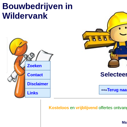
Bouwbedrijven in
Wildervank
Zoeken
Selectee
Contact
Disclaimer
Terug naa
<<=
Links
Kosteloos
en
vrijblijvend
offertes ontvan
Ma