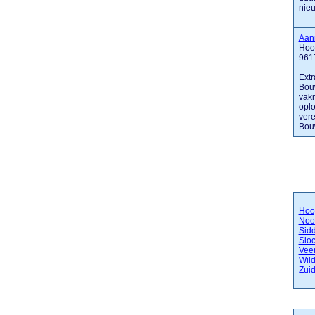
nieu
.......
Aan
Hoo
961
Extr
Bouw
vak
oplo
ver
Bouw
Hoo
Noo
Sid
Slo
Vee
Wil
Zui