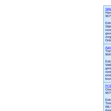
Sti
Hav
967
Extr
Stij
noor
geou
zorg
Onts
Aan
Tra
964
Extr
Vak
gere
voer
eind
bouw
PCB
Oss
967
Extr
Timm
Wij 
duu