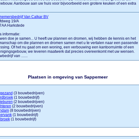
wbouw. Aanbouw aan uw huis voor bijvoorbeeld een grotere keuken of een extra
nemersbedrijf Van Calkar BV
fdweg 19/A
7AA Harkstede
a informatie:
en doe je samen... U heeft uw plannen en dromen, wij hebben de kennis en het
manschap om die plannen en dromen samen met u te vertalen naar een passende
ssing. Of het nu gaat om een woning, een verbouwing een kantoorruimte of een
enigingsgebouw, we leveren maatwerk dat precies overeenkomt met uw wensen.
bedrijf van .......
Plaatsen in omgeving van Sappemeer
gezand
(3 bouwbedrijven)
rdbroek
(1 bouwbedrijf)
deburen
(2 bouwbedrijven)
chteren
(2 bouwbedrijven)
ndam
(8 bouwbedrijven)
dervank
(1 bouwbedrijf)
dbroek
(1 bouwbedrijf)