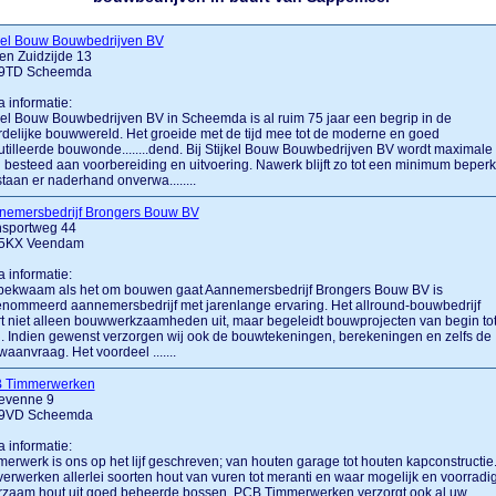
jkel Bouw Bouwbedrijven BV
en Zuidzijde 13
9TD Scheemda
a informatie:
kel Bouw Bouwbedrijven BV in Scheemda is al ruim 75 jaar een begrip in de
delijke bouwwereld. Het groeide met de tijd mee tot de moderne en goed
tilleerde bouwonde........dend. Bij Stijkel Bouw Bouwbedrijven BV wordt maximale
 besteed aan voorbereiding en uitvoering. Nawerk blijft zo tot een minimum beperk
taan er naderhand onverwa........
nemersbedrijf Brongers Bouw BV
nsportweg 44
5KX Veendam
a informatie:
bekwaam als het om bouwen gaat Aannemersbedrijf Brongers Bouw BV is
nommeerd aannemersbedrijf met jarenlange ervaring. Het allround-bouwbedrijf
t niet alleen bouwwerkzaamheden uit, maar begeleidt bouwprojecten van begin to
. Indien gewenst verzorgen wij ook de bouwtekeningen, berekeningen en zelfs de
aanvraag. Het voordeel .......
 Timmerwerken
evenne 9
9VD Scheemda
a informatie:
erwerk is ons op het lijf geschreven; van houten garage tot houten kapconstructie
verwerken allerlei soorten hout van vuren tot meranti en waar mogelijk en voorradi
rzaam hout uit goed beheerde bossen. PCB Timmerwerken verzorgt ook al uw