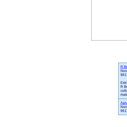
R B
Noor
961
Extr
R Br
cult
mate
Aan
Noor
961