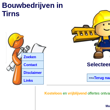
Bouwbedrijven in
Tirns
Zoeken
Selectee
Contact
Disclaimer
Terug naa
<<=
Links
Kosteloos
en
vrijblijvend
offertes ontva
Ma