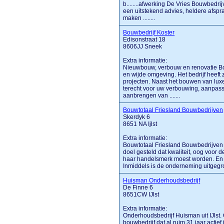
b........afwerking De Vries Bouwbedr
een uitstekend advies, heldere afspra
maken ........
Bouwbedrijf Koster
Edisonstraat 18
8606JJ Sneek
Extra informatie:
Nieuwbouw, verbouw en renovatie Bouw
en wijde omgeving. Het bedrijf heeft 
projecten. Naast het bouwen van lux
terecht voor uw verbouwing, aanpass
aanbrengen van .......
Bouwtotaal Friesland Bouwbedrijven
Skerdyk 6
8651 NA Ijlst
Extra informatie:
Bouwtotaal Friesland Bouwbedrijven H
doel gesteld dat kwaliteit, oog voor d
haar handelsmerk moest worden. En da
Inmiddels is de onderneming uitgegroe
Huisman Onderhoudsbedrijf
De Finne 6
8651CW IJlst
Extra informatie:
Onderhoudsbedrijf Huisman uit IJlst
bouwbedrijf dat al ruim 31 jaar actie