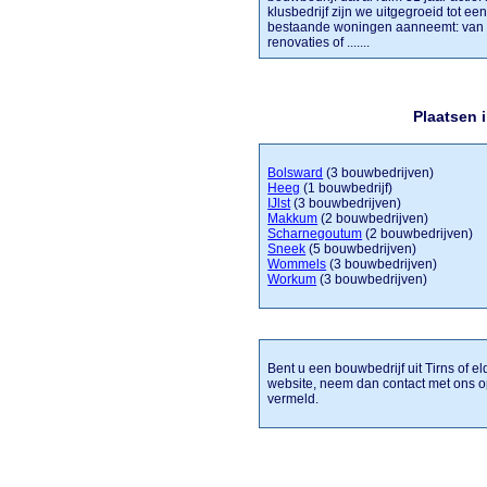
klusbedrijf zijn we uitgegroeid tot e
bestaande woningen aanneemt: van kl
renovaties of .......
Plaatsen 
Bolsward
(3 bouwbedrijven)
Heeg
(1 bouwbedrijf)
IJlst
(3 bouwbedrijven)
Makkum
(2 bouwbedrijven)
Scharnegoutum
(2 bouwbedrijven)
Sneek
(5 bouwbedrijven)
Wommels
(3 bouwbedrijven)
Workum
(3 bouwbedrijven)
Bent u een bouwbedrijf uit Tirns of e
website, neem dan contact met ons op
vermeld.