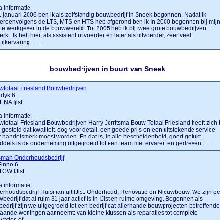
a informatie:
 januari 2006 ben ik als zelfstandig bouwbedrijf in Sneek begonnen. Nadat ik
ereenvolgens de LTS, MTS en HTS heb afgerond ben ik In 2000 begonnen bij mijn
te werkgever in de bouwwereld. Tot 2005 heb ik bij twee grote bouwbedrijven
rkt. Ik heb hier, als assistent uitvoerder en later als uitvoerder, zeer veel
ijkervaring .......
bouwbedrijven in buurt van Sneek
wtotaal Friesland Bouwbedrijven
rdyk 6
 NA Ijlst
a informatie:
totaal Friesland Bouwbedrijven Harry Jorritsma Bouw Totaal Friesland heeft zich t
 gesteld dat kwaliteit, oog voor detail, een goede prijs en een uitstekende service
 handelsmerk moest worden. En dat is, in alle bescheidenheid, goed gelukt.
ddels is de onderneming uitgegroeid tot een team met ervaren en gedreven .......
sman Onderhoudsbedrijf
Finne 6
1CW IJlst
a informatie:
rhoudsbedrijf Huisman uit IJlst. Onderhoud, Renovatie en Nieuwbouw. We zijn e
bedrijf dat al ruim 31 jaar actief is in IJlst en ruime omgeving. Begonnen als
bedrijf zijn we uitgegroeid tot een bedrijf dat allerhande bouwprojecten betreffende
aande woningen aanneemt: van kleine klussen als reparaties tot complete
aties of .......