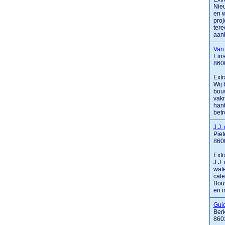
Nieu
en w
proj
tere
aanb
Van
Eins
860
Extr
Wij 
bouw
vakm
hant
betr
J.J.
Piet
860
Extr
J.J.
wate
cate
Bouw
en in
Gui
Ber
860