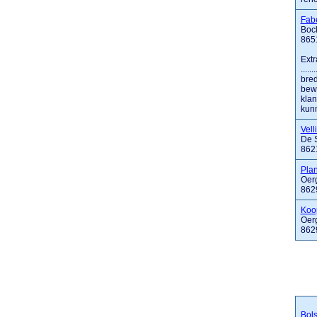
Fab
Boc
8651
Extr
....
bred
bewi
klan
kunn
Vell
De S
862
Pla
Oer
862
Koo
Oer
862
Bol