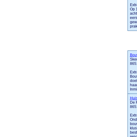
Extr
Op 1
acht
eers
gewe
prakt
Bou
Ske
8651
Extr
Bouw
doel
haar
Inmi
Hui
De 
865
Extr
Onde
bouw
klus
best
renov