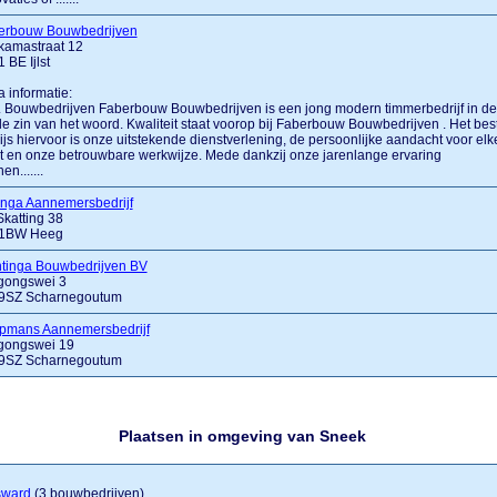
erbouw Bouwbedrijven
kamastraat 12
 BE Ijlst
a informatie:
.... Bouwbedrijven Faberbouw Bouwbedrijven is een jong modern timmerbedrijf in de
e zin van het woord. Kwaliteit staat voorop bij Faberbouw Bouwbedrijven . Het bes
js hiervoor is onze uitstekende dienstverlening, de persoonlijke aandacht voor elk
t en onze betrouwbare werkwijze. Mede dankzij onze jarenlange ervaring
en.......
inga Aannemersbedrijf
katting 38
1BW Heeg
ntinga Bouwbedrijven BV
gongswei 3
9SZ Scharnegoutum
pmans Aannemersbedrijf
gongswei 19
9SZ Scharnegoutum
Plaatsen in omgeving van Sneek
sward
(3 bouwbedrijven)