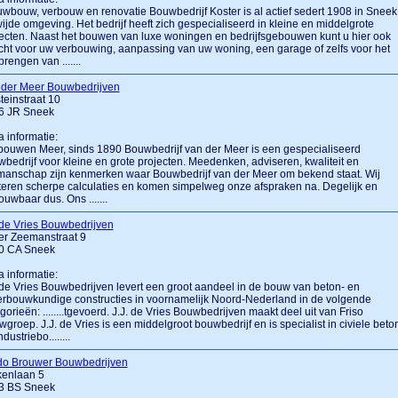
wbouw, verbouw en renovatie Bouwbedrijf Koster is al actief sedert 1908 in Sneek
ijde omgeving. Het bedrijf heeft zich gespecialiseerd in kleine en middelgrote
ecten. Naast het bouwen van luxe woningen en bedrijfsgebouwen kunt u hier ook
cht voor uw verbouwing, aanpassing van uw woning, een garage of zelfs voor het
rengen van .......
 der Meer Bouwbedrijven
teinstraat 10
6 JR Sneek
a informatie:
bouwen Meer, sinds 1890 Bouwbedrijf van der Meer is een gespecialiseerd
bedrijf voor kleine en grote projecten. Meedenken, adviseren, kwaliteit en
anschap zijn kenmerken waar Bouwbedrijf van der Meer om bekend staat. Wij
eren scherpe calculaties en komen simpelweg onze afspraken na. Degelijk en
ouwbaar dus. Ons .......
 de Vries Bouwbedrijven
er Zeemanstraat 9
0 CA Sneek
a informatie:
 de Vries Bouwbedrijven levert een groot aandeel in de bouw van beton- en
rbouwkundige constructies in voornamelijk Noord-Nederland in de volgende
gorieën: ........tgevoerd. J.J. de Vries Bouwbedrijven maakt deel uit van Friso
groep. J.J. de Vries is een middelgroot bouwbedrijf en is specialist in civiele beto
dustriebo........
do Brouwer Bouwbedrijven
kenlaan 5
3 BS Sneek