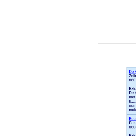
De 
Zeil
860
Extr
De V
met 
b...
een 
maken
Bouw
Edis
860
Extr