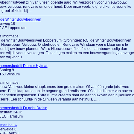
bedrijf uitvoert zijn van uiteenlopende aard. Wij verzorgen voor u nieuwbouw,
ouw, verbouw, renovatie en onderhoud. Door onze veelzijdigheid kunt u voor elke
 groot of klein, bij .......
 de Winter Bouwbedrijven
enweg 19
9 AE Loppersum
a informatie:
.... de Winter Bouwbedrijven Loppersum (Groningen) P.C. de Winter Bouwbedrijven
 Nieuwbouw, Verbouw, Onderhoud en Renovatie Wij staan voor u klaar om u te
en bij uw bouw-plannen. Wilt u Nieuwbouw of heeft u een aanbouw nodig dan
nen wij dit voor u verzorgen. Tekeningen maken en een bouwvergunning aanvrag
en wij voor u.......
nemersbedrijf Diemer Hylmar
Aanleg 9
1SJ Winsum
a informatie:
ouw Van twee kleine slaapkamers één grote maken. Of van één grote juist twee
nere. Een slaapkamer op de begane grond realiseren. Of de badkamer van boven
 beneden verplaatsen. Extra ruimte creëren door de aanbouw van een bijkeuken o
serre. Een schuurtje in de tuin, een veranda aan het huis, .......
emersbedrijf Fa gebr Dreise
nstraat 24/26
6EC Farmsum
tman bouw
verweide 6
 JB Delfzijl