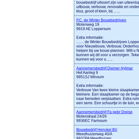
bouwbedrijf uitvoert zijn van uiteen
uitbouw, verbouw, renovatie en onder
klus, groot of klein, bij .......
P.C. de Winter Bouwbedrijven
Molenweg 19
9919 AE Loppersum
Extra informatie:
........ de Winter Bouwbedrijven Lop
voor Nieuwbouw, Verbouw, Onderhoud
helpen bij uw bouw-plannen. Wilt u
kunnen wij dit voor u verzorgen. T
kunnen wij voor u.......
Aannemersbedrijf Diemer Hylmar
Het Aanleg 9
9951SJ Winsum
Extra informatie:
Verbouw Van twee kleine slaapkamers
kleinere. Een slaapkamer op de beg
naar beneden verplaatsen. Extra rui
een serre. Een schuurtje in de tuin, ee
Aannemersbedrijf Fa gebr Dreise
Molenstraat 24/26
9936EC Farmsum
Bouwbedrijf Henckel BV
Meedhuizerweg 40/A
9937PA Meedhuizen