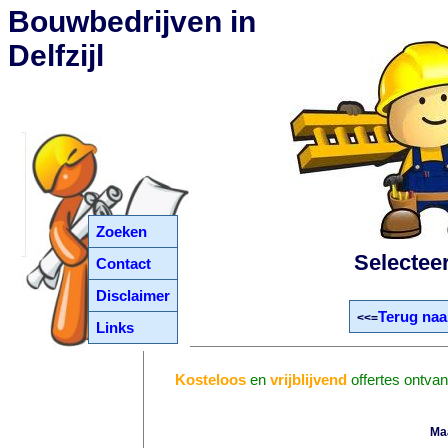
Bouwbedrijven in
Delfzijl
Zoeken
Selectee
Contact
Disclaimer
Terug naa
<<=
Links
Kosteloos
en
vrijblijvend
offertes ontvan
Ma