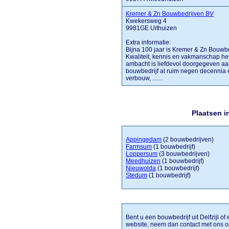
Kremer & Zn Bouwbedrijven BV
Kwekersweg 4
9981GE Uithuizen
Extra informatie:
Bijna 100 jaar is Kremer & Zn Bouwb
Kwaliteit, kennis en vakmanschap heb
ambacht is liefdevol doorgegeven aa
bouwbedrijf al ruim negen decennia 
verbouw, .......
Plaatsen i
Appingedam
(2 bouwbedrijven)
Farmsum
(1 bouwbedrijf)
Loppersum
(3 bouwbedrijven)
Meedhuizen
(1 bouwbedrijf)
Nieuwolda
(1 bouwbedrijf)
Stedum
(1 bouwbedrijf)
Bent u een bouwbedrijf uit Delfzijl of
website, neem dan contact met ons op