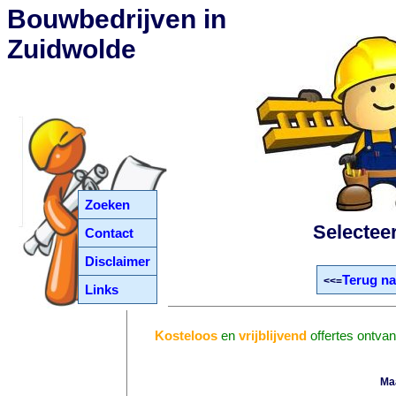
Bouwbedrijven in
Zuidwolde
Zoeken
Selectee
Contact
Disclaimer
Terug na
<<=
Links
Kosteloos
en
vrijblijvend
offertes ontva
Ma