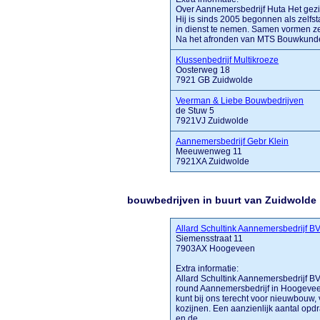
Over Aannemersbedrijf Huta Het gezic
Hij is sinds 2005 begonnen als zelf
in dienst te nemen. Samen vormen z
Na het afronden van MTS Bouwkunde he
Klussenbedrijf Multikroeze
Oosterweg 18
7921 GB Zuidwolde
Veerman & Liebe Bouwbedrijven
de Stuw 5
7921VJ Zuidwolde
Aannemersbedrijf Gebr Klein
Meeuwenweg 11
7921XA Zuidwolde
bouwbedrijven in buurt van Zuidwolde
Allard Schultink Aannemersbedrijf B
Siemensstraat 11
7903AX Hoogeveen
Extra informatie:
Allard Schultink Aannemersbedrijf BV
round Aannemersbedrijf in Hoogeveen
kunt bij ons terecht voor nieuwbouw,
kozijnen. Een aanzienlijk aantal opdr
en de .......