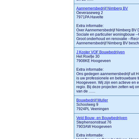
Aannemersbedrijf Nimberg BV
Oeveraseweg 2
7971PA Havelte
Extra informatie:
Over Aannemersbedrijf Nimberg BV D
Sociale en particulier woningbouw --
Groot onderhoud en renovatie --Rec
Aannemersbedrijf Nimberg BV beschikt
J Koster VOF Bouwbedrijven
Het Roefje 30
7908KE Hoogeveen
Extra informatie:
Ons gedegen aannemersbedrijf uit H
is uw professionele en betrouwbare t
Hoogeveen. Wij zijn een actieve en e
regio. Bij deze projecten zetten wij 
van de .......
Bouwbedrijf Muller
Schoolweg 9
7924PL Veeningen
Veld Bouw- en Bouwbedrijven
Stephensonstraat 76
7903AW Hoogeveen
Extra informatie: