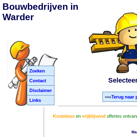
Bouwbedrijven in
Warder
Zoeken
Selectee
Contact
Disclaimer
Terug naar 
<<=
Links
Kosteloos
en
vrijblijvend
offertes ontva
Ma