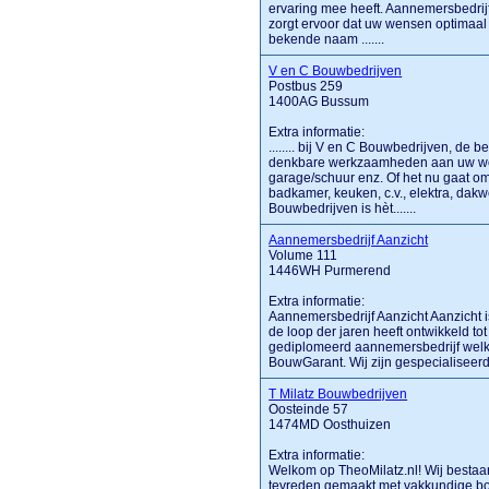
ervaring mee heeft. Aannemersbedri
zorgt ervoor dat uw wensen optimaal 
bekende naam .......
V en C Bouwbedrijven
Postbus 259
1400AG Bussum
Extra informatie:
........ bij V en C Bouwbedrijven, de 
denkbare werkzaamheden aan uw woni
garage/schuur enz. Of het nu gaat o
badkamer, keuken, c.v., elektra, dakw
Bouwbedrijven is hèt.......
Aannemersbedrijf Aanzicht
Volume 111
1446WH Purmerend
Extra informatie:
Aannemersbedrijf Aanzicht Aanzicht i
de loop der jaren heeft ontwikkeld to
gediplomeerd aannemersbedrijf welk
BouwGarant. Wij zijn gespecialiseerd in
T Milatz Bouwbedrijven
Oosteinde 57
1474MD Oosthuizen
Extra informatie:
Welkom op TheoMilatz.nl! Wij bestaa
tevreden gemaakt met vakkundige b