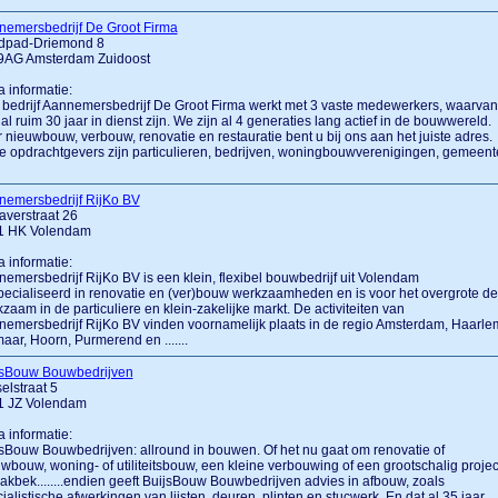
nemersbedrijf De Groot Firma
dpad-Driemond 8
9AG Amsterdam Zuidoost
a informatie:
bedrijf Aannemersbedrijf De Groot Firma werkt met 3 vaste medewerkers, waarvan
 al ruim 30 jaar in dienst zijn. We zijn al 4 generaties lang actief in de bouwwereld.
 nieuwbouw, verbouw, renovatie en restauratie bent u bij ons aan het juiste adres.
 opdrachtgevers zijn particulieren, bedrijven, woningbouwverenigingen, gemeent
nemersbedrijf RijKo BV
verstraat 26
1 HK Volendam
a informatie:
emersbedrijf RijKo BV is een klein, flexibel bouwbedrijf uit Volendam
ecialiseerd in renovatie en (ver)bouw werkzaamheden en is voor het overgrote de
zaam in de particuliere en klein-zakelijke markt. De activiteiten van
emersbedrijf RijKo BV vinden voornamelijk plaats in de regio Amsterdam, Haarle
aar, Hoorn, Purmerend en .......
jsBouw Bouwbedrijven
elstraat 5
1 JZ Volendam
a informatie:
sBouw Bouwbedrijven: allround in bouwen. Of het nu gaat om renovatie of
wbouw, woning- of utiliteitsbouw, een kleine verbouwing of een grootschalig projec
akbek........endien geeft BuijsBouw Bouwbedrijven advies in afbouw, zoals
ialistische afwerkingen van lijsten, deuren, plinten en stucwerk. En dat al 35 jaar,