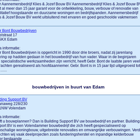
 Aannemersbedrijf Klies & Jozef Bouw BV Aannemersbedrijf Klies & Jozef Bouw B
t al meer dan 15 jaar garant voor de ontwikkeling, bouw, verbouw of renovatie van
itatief hoogstaande en duurzame woningen en bedrijfspanden. Aannemersbedrijf
s & Jozef Bouw BV werkt uitsluitend met ervaren en goed geschoolde vakmensen
r Bont Bouwbedrijven
elstraat 17
5KX Edam
a informatie:
 Bont Bouwbedrijven is opgericht in 1990 door drie broers, nadat zij jarenlang
ring op hadden gedaan in het bouwbedrijf van hun vader. Waar in de beginjaren
 specialistische werkzaamheden zijn verricht, heeft Gebr. Bont de laatste jaren veel
achten gerealiseerd als hoofdaannemer. Gebr. Bont is in 15 jaar tijd uitgegroeid tot
......
bouwbedrijven in buurt van Edam
ding Support BV
ianaweg 228/230
1NW Volendam
a informatie:
t u bouwplannen? Dan is Building Support BV uw bouwbedrijf en partner. Building
ort BV is een Volendammer bouwbedrijf die zich heeft gespecialiseerd op
nschalige woningbouw, uitgebreide renovaties en omvangrijke verbouwingen. Verd
ichten wij vaak deelprojecten zoals funderingsherstel en inpandige kelderbouw
r bestaande .......