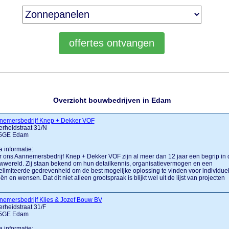
Overzicht bouwbedrijven in Edam
nemersbedrijf Knep + Dekker VOF
erheidstraat 31/N
5GE Edam
a informatie:
 ons Aannemersbedrijf Knep + Dekker VOF zijn al meer dan 12 jaar een begrip in 
wereld. Zij staan bekend om hun detailkennis, organisatievermogen en een
limiteerde gedrevenheid om de best mogelijke oplossing te vinden voor individue
ën en wensen. Dat dit niet alleen grootspraak is blijkt wel uit de lijst van projecten
nemersbedrijf Klies & Jozef Bouw BV
erheidstraat 31/F
5GE Edam
a informatie: