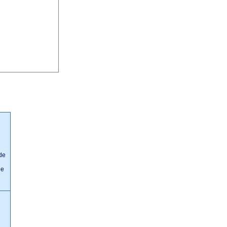
de
le