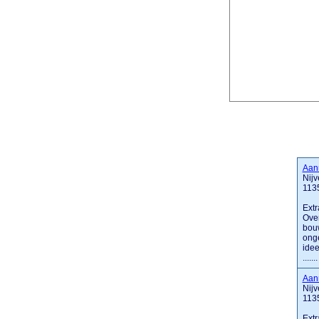
Aan
Nijv
113
Extr
Over
bouw
onge
idee
.......
Aan
Nijv
113
Extr