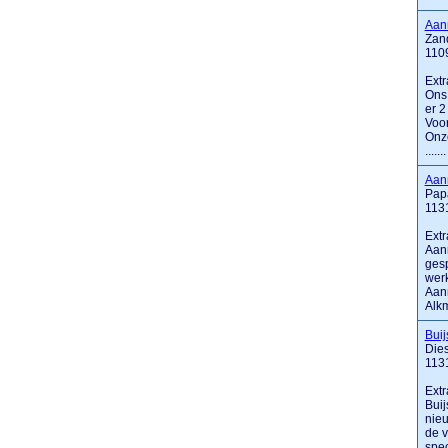
Aan
Zan
110
Extr
Ons 
er 2
Voor
Onze
.......
Aan
Papa
113
Extr
Aann
gesp
werk
Aann
Alkm
Bui
Dies
113
Extr
Buij
nieu
de v
spec