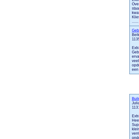
Over
staa
kwal
Klie
.......
Geb
Beit
113
Extr
Gebr
erva
veel
opdr
een .
Buil
Jul
113
Extr
Heef
Supp
klei
verr
onde