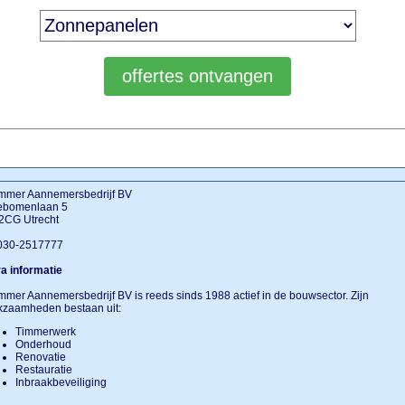
immer Aannemersbedrijf BV
ebomenlaan 5
2CG Utrecht
 030-2517777
a informatie
mmer Aannemersbedrijf BV is reeds sinds 1988 actief in de bouwsector. Zijn
kzaamheden bestaan uit:
Timmerwerk
Onderhoud
Renovatie
Restauratie
Inbraakbeveiliging