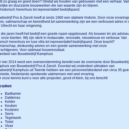
dit zo graag en goed doen? Omdat wij houden van gebouwen met een verhaal. Va
lijke en duurzame bouwwerken die van waarde zijn én blijven.
historisch herenhuis tot representatief bedrijfspand
bedrijf Pos & Zanoli heeft al sinds 1960 een stabiele historie. Door onze ervaring
is, vakmanschap en bereidheid tot samenwerking zijn we een vertrouwd adres in 
 Utrecht en haar omgeving.
l die jaren heeft het bedrijf een goede naam opgebouwd. Als bouwer én als advise
 onze klanten. Wij zijn sterk in restauratie, renovatie, nieuwbouw en verbouw. Van
orisch herenhuis en luxe villa tot representatief bedrijfspand. Onze kracht?
manschap, deskundig advies en een goede samenwerking met onze
achtgevers. Voor optimaal bouwresultaat.
erdeel van Bouwbedrijf Kamphuis
6 mei 2014 werd een overeenstemming bereikt over de overname door Bouwbedrij
huis van Bouwbedrijf Pos & Zanoli. Doordat wij onderdeel uitmaken van
wbedrijf Kamphuis uit Twente hebben we een personeelsbestand van circa 35 goe
eleide, Nederlands sprekende vakmensen met veel ervaring.
 onze kennis kunt u voor alle projecten, groot of klein, bij ons terecht!
ialiteit
Badkamer
Dakterras
Kelder
Keuken
Kozijnen
Serre
Tegelwerk
Toilet
Vloer