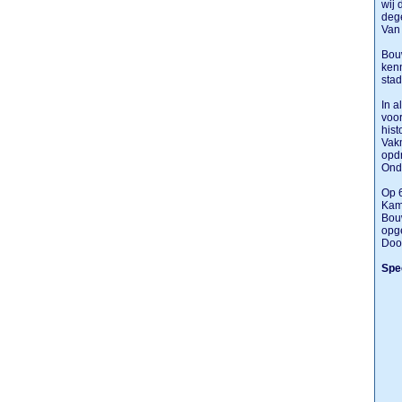
wij 
dege
Van 
Bouw
kenn
stad
In a
voor
hist
Vak
opdr
Ond
Op 
Kamp
Bou
opg
Door
Spec