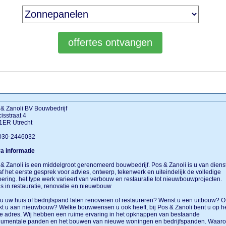
& Zanoli BV Bouwbedrijf
isstraat 4
1ER Utrecht
 030-2446032
a informatie
& Zanoli is een middelgroot gerenomeerd bouwbedrijf. Pos & Zanoli is u van diens
f het eerste gesprek voor advies, ontwerp, tekenwerk en uiteindelijk de volledige
oering. het type werk varieert van verbouw en restauratie tot nieuwbouwprojecten
s in restauratie, renovatie en nieuwbouw
 u uw huis of bedrijfspand laten renoveren of restaureren? Wenst u een uitbouw? O
t u aan nieuwbouw? Welke bouwwensen u ook heeft, bij Pos & Zanoli bent u op h
te adres. Wij hebben een ruime ervaring in het opknappen van bestaande
umentale panden en het bouwen van nieuwe woningen en bedrijfspanden. Waar