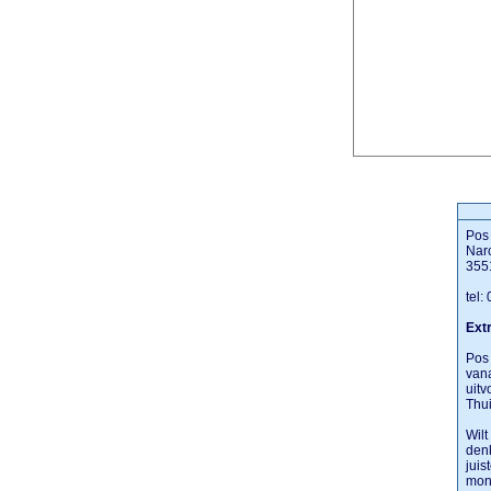
Pos 
Narc
355
tel:
Extr
Pos 
vana
uitv
Thui
Wilt
denk
juis
mon