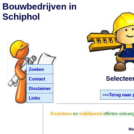
Bouwbedrijven in
Schiphol
Zoeken
Selectee
Contact
Disclaimer
Terug naar 
<<=
Links
Kosteloos
en
vrijblijvend
offertes ontvan
Ma