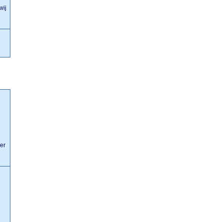
wij
er