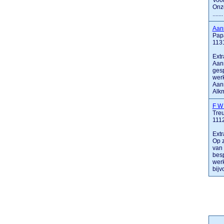
Voor
Onze
.......
Aan
Papa
113
Extr
Aann
gesp
werk
Aann
Alkm
F W
Tre
111
Extr
Op z
van
besp
werk
bijvo