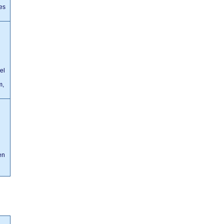
es
el
m,
en