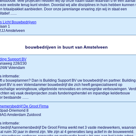
liteitsbouw. Vele projecten hebben wij op onze naam staan waarvan u er een aantal
eze website terug kunt vinden. Doordat wij alle disciplines in huis hebben kunnen 
n totaalpakket aanbieden. Door onze jarenlange ervaring zijn wij in staat een
tatief .......
s Licht Bouwbedrijven
laan 1
2JJ Amstelveen
bouwbedrijven in buurt van Amstelveen
ding Support BV
ianaweg 228/230
1NW Volendam
a informatie:
t u bouwplannen? Dan is Building Support BV uw bouwbedrijf en partner. Building
ort BV is een Volendammer bouwbedrijf die zich heeft gespecialiseerd op
nschalige woningbouw, uitgebreide renovaties en omvangrijke verbouwingen. Verd
ichten wij vaak deelprojecten zoals funderingsherstel en inpandige kelderbouw
r bestaande .......
nemersbedrijf De Groot Firma
dpad-Driemond 8
9AG Amsterdam Zuidoost
a informatie:
bedrijf Aannemersbedrijf De Groot Firma werkt met 3 vaste medewerkers, waarvan
 al ruim 30 jaar in dienst zijn. We zijn al 4 generaties lang actief in de bouwwereld.