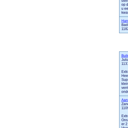
utli
op d
u ee
kwali
Han
Bad
118
Buil
Jul
113
Extr
Heef
Supp
klei
verr
onde
Aan
Zan
110
Extr
Ons 
er 2