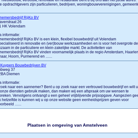
 nieuwbouw, verbouw, renovatie en restauratie bent u bij ons aan het juiste adres.
 opdrachtgevers zijn particulieren, bedrijven, woningbouwverenigingen, gemeent
nemersbedrijf RijKo BV
verstraat 26
1 HK Volendam
a informatie:
emersbedrijf RijKo BV is een klein, flexibel bouwbedrijf uit Volendam
ecialiseerd in renovatie en (ver)bouw werkzaamheden en is voor het overgrote de
zaam in de particuliere en klein-zakelijke markt. De activiteiten van
emersbedrijf RijKo BV vinden voornamelijk plaats in de regio Amsterdam, Haarle
aar, Hoorn, Purmerend en .......
 Kuypers Bouwbedrijven BV
ubweg 37
2BA Diemen
a informatie:
oek naar een aannemer? Bent u op zoek naar een vertrouwd bouwbedrijf en wilt u
 onze diensten gebruik maken, dan maken wij een afspraak om uw wensen te
reken. Vervolgens ontvangt u een geheel vrijblijvende prijsopgave. Aangezien ge
 hetzelfde is kunnen wij u op onze website geen eenheidsprijzen geven voor
orbeeld .......
Plaatsen in omgeving van Amstelveen