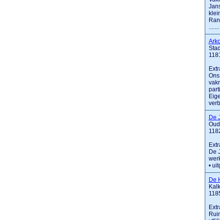
Jans
klei
Rand
.......
Ark
Stad
118
Extr
Ons 
vakm
part
Eige
verb
De 
Oud
118
Extr
De J
werk
• ui
De 
Kalk
118
Extr
Ruim