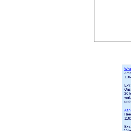
W v
Amst
118
Extr
Ons 
20 t
ver
onde
Aan
Hee
118
Extr
Vak