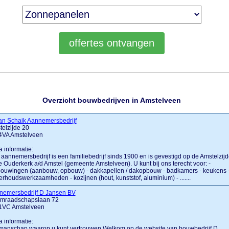
Overzicht bouwbedrijven in Amstelveen
an Schaik Aannemersbedrijf
elzijde 20
4VA Amstelveen
a informatie:
aannemersbedrijf is een familiebedrijf sinds 1900 en is gevestigd op de Amstelzij
e Ouderkerk a/d Amstel (gemeente Amstelveen). U kunt bij ons terecht voor: -
bouwingen (aanbouw, opbouw) - dakkapellen / dakopbouw - badkamers - keukens 
rhoudswerkzaamheden - kozijnen (hout, kunststof, aluminium) - .......
nemersbedrijf D Jansen BV
mraadschapslaan 72
1VC Amstelveen
a informatie:
manschap waarop u kunt vertrouwen Welkom op de website van bouwbedrijf D.