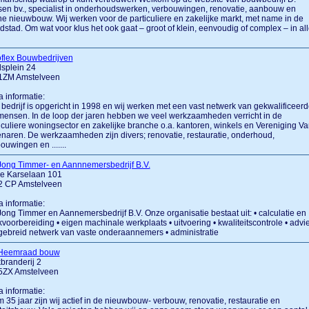
en bv., specialist in onderhoudswerken, verbouwingen, renovatie, aanbouw en
ne nieuwbouw. Wij werken voor de particuliere en zakelijke markt, met name in de
stad. Om wat voor klus het ook gaat – groot of klein, eenvoudig of complex – in al
oflex Bouwbedrijven
splein 24
1ZM Amstelveen
a informatie:
bedrijf is opgericht in 1998 en wij werken met een vast netwerk van gekwalificeer
ensen. In de loop der jaren hebben we veel werkzaamheden verricht in de
iculiere woningsector en zakelijke branche o.a. kantoren, winkels en Vereniging V
naren. De werkzaamheden zijn divers; renovatie, restauratie, onderhoud,
ouwingen en .......
Jong Timmer- en Aannnemersbedrijf B.V.
e Karselaan 101
2 CP Amstelveen
a informatie:
ong Timmer en Aannemersbedrijf B.V. Onze organisatie bestaat uit: • calculatie en
voorbereiding • eigen machinale werkplaats • uitvoering • kwaliteitscontrole • advi
tgebreid netwerk van vaste onderaannemers • administratie
Heemraad bouw
branderij 2
5ZX Amstelveen
a informatie:
 35 jaar zijn wij actief in de nieuwbouw- verbouw, renovatie, restauratie en