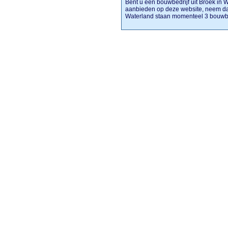
Bent u een bouwbedrijf uit Broek in Wa
aanbieden op deze website, neem dan
Waterland staan momenteel 3 bouwb