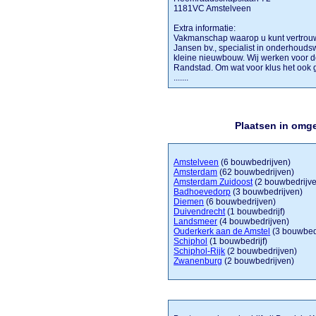
1181VC Amstelveen
Extra informatie:
Vakmanschap waarop u kunt vertrou
Jansen bv., specialist in onderhoud
kleine nieuwbouw. Wij werken voor de
Randstad. Om wat voor klus het ook ga
.......
Plaatsen in omg
Amstelveen
(6 bouwbedrijven)
Amsterdam
(62 bouwbedrijven)
Amsterdam Zuidoost
(2 bouwbedrijv
Badhoevedorp
(3 bouwbedrijven)
Diemen
(6 bouwbedrijven)
Duivendrecht
(1 bouwbedrijf)
Landsmeer
(4 bouwbedrijven)
Ouderkerk aan de Amstel
(3 bouwbed
Schiphol
(1 bouwbedrijf)
Schiphol-Rijk
(2 bouwbedrijven)
Zwanenburg
(2 bouwbedrijven)