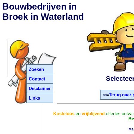
Bouwbedrijven in
Broek in Waterland
Zoeken
Selectee
Contact
Disclaimer
Terug naar 
<<=
Links
Kosteloos
en
vrijblijvend
offertes ontva
Be
Ma