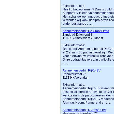
Extra informatie:
Heeft u bouwplannen? Dan is Buildin
Support BV is een Volendammer bouwb
kleinschalige woningbouw, uitgebrei
verrichten wij vaak deelprojecten zo
onder bestaande .......
Aannemersbedrijf De Groot Firma
Zandpad-Driemond 8
1109AG Amsterdam Zuidoost
Extra informatie:
Ons bedrijf Aannemersbedrijf De Gro
er 2 al ruim 30 jaar in dienst zijn. We
Voor nieuwbouw, verbouw, renovatie en
Onze opdrachtgevers zijn particulie
.......
Aannemersbedrijf RijKo BV
Papaverstraat 26
1131 HK Volendam
Extra informatie:
Aannemersbedrijf RijKo BV is een kle
gespecialiseerd in renovatie en (ve
werkzaam in de particuliere en klein-z
Aannemersbedrijf RijKo BV vinden vo
Alkmaar, Hoorn, Purmerend en .......
Aannemersbedrijf D Jansen BV
Heemraadschapslaan 72