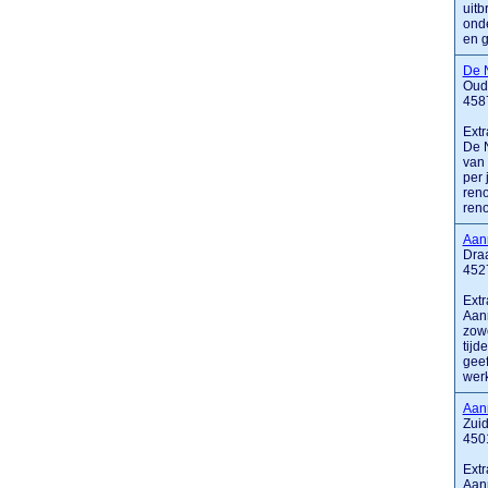
uitb
onde
en g
De 
Oud
458
Extr
De N
van 
per 
reno
reno
Aan
Dra
452
Extr
Aan
zowe
tijd
geef
wer
Aann
Zuid
450
Extr
Aann