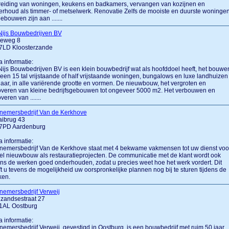
reiding van woningen, keukens en badkamers, vervangen van kozijnen en
rhoud als timmer- of metselwerk. Renovatie Zelfs de mooiste en duurste woninge
ebouwen zijn aan .......
Nijs Bouwbedrijven BV
eweg 8
7LD Kloosterzande
a informatie:
ijs Bouwbedrijven BV is een klein bouwbedrijf wat als hoofddoel heeft, het bouwe
een 15 tal vrijstaande of half vrijstaande woningen, bungalows en luxe landhuizen
jaar, in alle variërende grootte en vormen. De nieuwbouw, het vergroten en
veren van kleine bedrijfsgebouwen tot ongeveer 5000 m2. Het verbouwen en
veren van .......
nemersbedrijf Van de Kerkhove
aibrug 43
7PD Aardenburg
a informatie:
nemersbedrijf Van de Kerkhove staat met 4 bekwame vakmensen tot uw dienst voo
l nieuwbouw als restauratieprojecten. De communicatie met de klant wordt ook
ens de werken goed onderhouden, zodat u precies weet hoe het werk vordert. Dit
t u tevens de mogelijkheid uw oorspronkelijke plannen nog bij te sturen tijdens de
ken.
emersbedrijf Verweij
zandsestraat 27
1AL Oostburg
a informatie:
emersbedrijf Verweij, gevestigd in Oostburg, is een bouwbedrijf met ruim 50 jaar