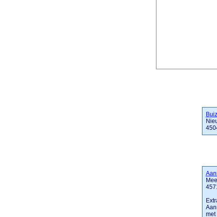
Bui
Nie
450
Aan
Mee
457
Extr
Aan
met 