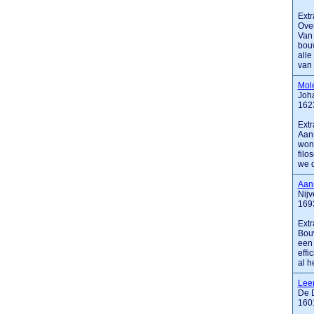
Extr
Over
Van 
bouw
alle
van .
Mol
Joha
162
Extr
Aann
woni
filo
we d
Aan
Nij
169
Extr
Bouw
een 
effi
al h
Lee
De D
160