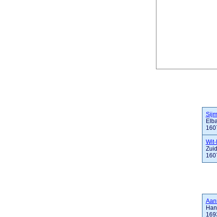
Sij
Elb
160
Wit
Zui
160
Aan
Han
169