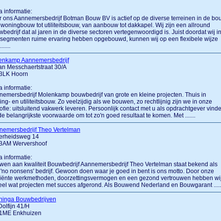
a informatie:
 ons Aannemersbedrijf Botman Bouw BV is actief op de diverse terreinen in de bo
woningbouw tot utiliteitsbouw, van aanbouw tot dakkapel. Wij zijn een allround
bedrijf dat al jaren in de diverse sectoren vertegenwoordigd is. Juist doordat wij i
 segmenten ruime ervaring hebben opgebouwd, kunnen wij op een flexibele wijze
......
enkamp Aannemersbedrijf
n Messchaertstraat 30/A
3LK Hoorn
a informatie:
emersbedrijf Molenkamp bouwbedrijf van grote en kleine projecten. Thuis in
ng- en utiliteitsbouw. Zo veelzijdig als we bouwen, zo rechtlijnig zijn we in onze
sofie: uitsluitend vakwerk leveren. Persoonlijk contact met u als opdrachtgever vind
e belangrijkste voorwaarde om tot zo'n goed resultaat te komen. Met .......
nemersbedrijf Theo Vertelman
verheidsweg 14
3AM Wervershoof
a informatie:
en aan kwaliteit Bouwbedrijf Aannemersbedrijf Theo Vertelman staat bekend als
'no nonsens' bedrijf. Gewoon doen waar je goed in bent is ons motto. Door onze
ciënte werkmethoden, doorzettingsvermogen en een gezond vertrouwen hebben wi
eel wat projecten met succes afgerond. Als Bouwend Nederland en Bouwgarant .....
ninga Bouwbedrijven
olfijn 41/H
1ME Enkhuizen