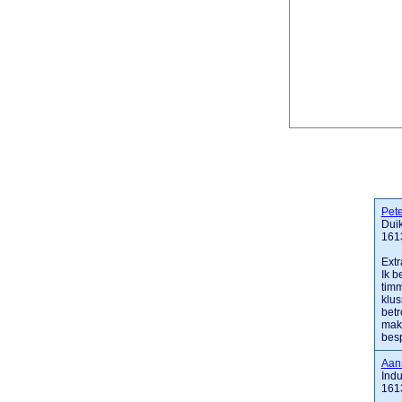
Pet
Dui
161
Extr
Ik b
timm
klus
betr
make
besp
Aann
Ind
161