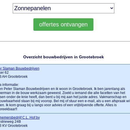
Overzicht bouwbedrijven in Grootebroek
er Slaman Bouwbedrijven
ker 62
3 AH Grootebroek
a informatie:
en Peter Slaman Bouwbedrijven en ik woon in Grootebroek. Ik ben jarenlang als
erman in de bouw werkzaam geweest. Zoekt u iemand die alle facetten van het
sen onder de knie heeft, dan bent u bij mij aan het juiste adres. Vakmanschap en
ouwbaarheid staan bij mij voorop. Bel mij of stuur een e-mail, als u een afspraak wil
n. Ik kom graag bij u langs voor advies of een vrijblijvende offerte. Alles is
reekbaar!!
emersbedrijf C.L. Hof bv
ustrieweg 24B
3 KV Grootebroek