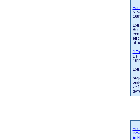
Aan
Nij
169
Extr
Bouw
een 
effi
al h
J T
De T
161
Extr
....
proj
onde
zelf
tevr
Andi
Bov
Enk