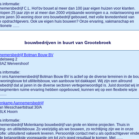
a informatie:
emersbedrijf C.L. Hof bv bouwt al meer dan 100 jaar eigen huizen voor klanten.
lopen 25 jaar zijn er al meer dan 2000 vrijstaande woningen o.a. notariswoning e
re jaren 30-woning door ons bouwbedrijf gebouwd, met volle tevredenheid van
e opdrachtgevers. Ook uw eigen huis bouwen? Onze ervaring, vakmanschap en
tionele .......
bouwbedrijven in buurt van Grootebroek
nemersbedrijf Botman Bouw BV
delsweg 2
3AZ Wervershoof
a informatie:
 ons Aannemersbedrijf Botman Bouw BV is actief op de diverse terreinen in de bo
woningbouw tot utiliteitsbouw, van aanbouw tot dakkapel. Wij zijn een allround
bedrijf dat al jaren in de diverse sectoren vertegenwoordigd is. Juist doordat wij i
 segmenten ruime ervaring hebben opgebouwd, kunnen wij op een flexibele wijze
......
enkamp Aannemersbedrijf
n Messchaertstraat 30/A
3LK Hoorn
a informatie:
emersbedrijf Molenkamp bouwbedrijf van grote en kleine projecten. Thuis in
ng- en utiliteitsbouw. Zo veelzijdig als we bouwen, zo rechtlijnig zijn we in onze
sofie: uitsluitend vakwerk leveren. Persoonlijk contact met u als opdrachtgever vind
e belangrijkste voorwaarde om tot zo'n goed resultaat te komen. Met .......