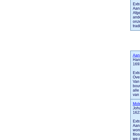
Extr
Aann
Afge
ande
onz
tradi
Aan
Han
169
Extr
Over
Van 
bouw
alle
van .
Mol
Joha
162
Extr
Aann
woni
filo
we d