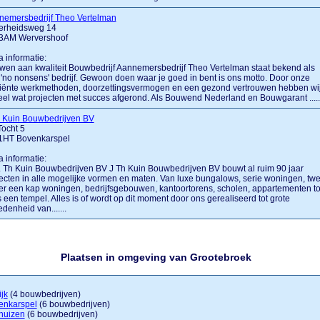
nemersbedrijf Theo Vertelman
verheidsweg 14
3AM Wervershoof
a informatie:
en aan kwaliteit Bouwbedrijf Aannemersbedrijf Theo Vertelman staat bekend als
'no nonsens' bedrijf. Gewoon doen waar je goed in bent is ons motto. Door onze
ciënte werkmethoden, doorzettingsvermogen en een gezond vertrouwen hebben wi
eel wat projecten met succes afgerond. Als Bouwend Nederland en Bouwgarant .....
h Kuin Bouwbedrijven BV
ocht 5
1HT Bovenkarspel
a informatie:
.... Th Kuin Bouwbedrijven BV J Th Kuin Bouwbedrijven BV bouwt al ruim 90 jaar
ecten in alle mogelijke vormen en maten. Van luxe bungalows, serie woningen, tw
r een kap woningen, bedrijfsgebouwen, kantoortorens, scholen, appartementen to
s een tempel. Alles is of wordt op dit moment door ons gerealiseerd tot grote
edenheid van.......
Plaatsen in omgeving van Grootebroek
jk
(4 bouwbedrijven)
enkarspel
(6 bouwbedrijven)
huizen
(6 bouwbedrijven)