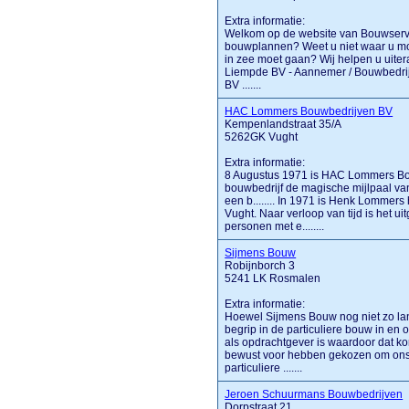
Extra informatie:
Welkom op de website van Bouwservi
bouwplannen? Weet u niet waar u moe
in zee moet gaan? Wij helpen u uit
Liempde BV - Aannemer / Bouwbedrijf
BV .......
HAC Lommers Bouwbedrijven BV
Kempenlandstraat 35/A
5262GK Vught
Extra informatie:
8 Augustus 1971 is HAC Lommers Bou
bouwbedrijf de magische mijlpaal van 
een b........ In 1971 is Henk Lomme
Vught. Naar verloop van tijd is het u
personen met e........
Sijmens Bouw
Robijnborch 3
5241 LK Rosmalen
Extra informatie:
Hoewel Sijmens Bouw nog niet zo lang 
begrip in de particuliere bouw in en
als opdrachtgever is waardoor dat ko
bewust voor hebben gekozen om ons 
particuliere .......
Jeroen Schuurmans Bouwbedrijven
Dorpstraat 21