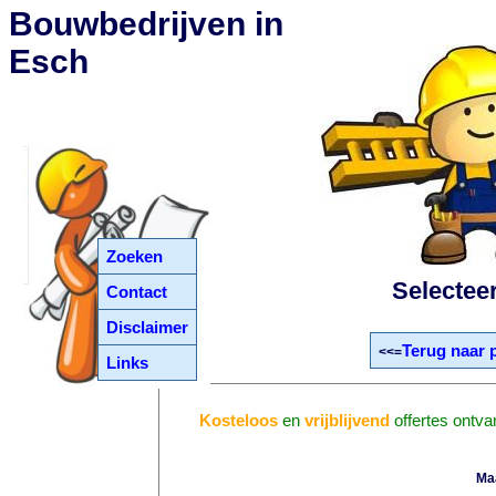
Bouwbedrijven in
Esch
Zoeken
Selectee
Contact
Disclaimer
Terug naar 
<<=
Links
Kosteloos
en
vrijblijvend
offertes ontva
Ma