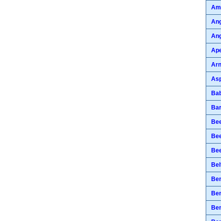
Am
Ang
Ang
Ape
Ar
Asp
Bab
Bar
Bee
Bee
Be
Bel
Be
Ben
Be