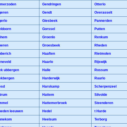
merzoden
Gendringen
Otterlo
eren
Gendt
Overasselt
erlo
Giesbeek
Pannerden
ldoorn
Gorssel
Putten
nhem
Groenlo
Renkum
eren
Groesbeek
Rheden
berich
Haaften
Rietmolen
neveld
Haarlo
Rijswijk
k ubbergen
Halle
Rossum
kbergen
Harderwijk
Ruurlo
esd
Harskamp
Scherpenzeel
trum
Hattem
Silvolde
mmel
Hattemerbroek
Steenderen
eden leeuwen
Hedel
t Harde
nnekom
Heelsum
Terborg