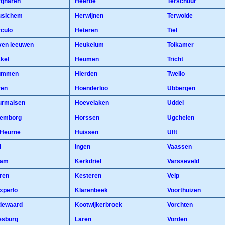
gharen
Heerde
Terschuur
sichem
Herwijnen
Terwolde
culo
Heteren
Tiel
en leeuwen
Heukelum
Tolkamer
kel
Heumen
Tricht
ummen
Hierden
Twello
en
Hoenderloo
Ubbergen
rmalsen
Hoevelaken
Uddel
emborg
Horssen
Ugchelen
Heurne
Huissen
Ulft
l
Ingen
Vaassen
dam
Kerkdriel
Varsseveld
ren
Kesteren
Velp
xperlo
Klarenbeek
Voorthuizen
ewaard
Kootwijkerbroek
Vorchten
sburg
Laren
Vorden