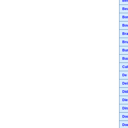
Ber
Beu
Bor
Bov
Bra
Br
Bur
Buu
Cul
De 
Dei
Di
Die
Din
Dod
Doe