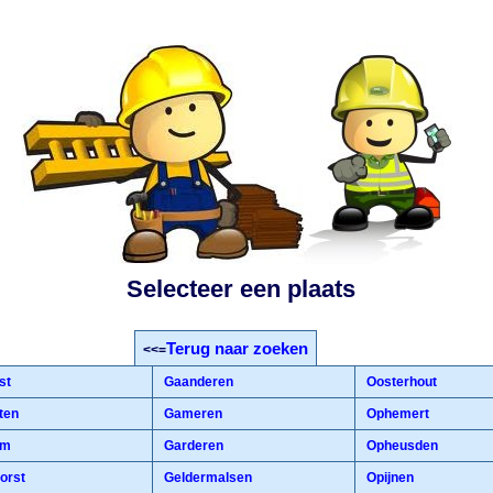
Selecteer een plaats
Terug naar zoeken
<<=
st
Gaanderen
Oosterhout
ten
Gameren
Ophemert
em
Garderen
Opheusden
orst
Geldermalsen
Opijnen