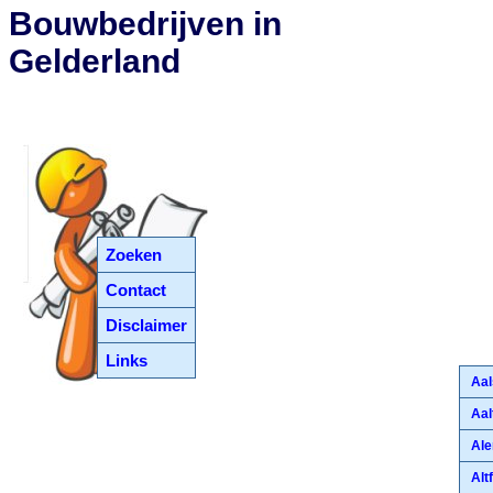
Bouwbedrijven in
Gelderland
Zoeken
Contact
Disclaimer
Links
Aal
Aal
Al
Altf