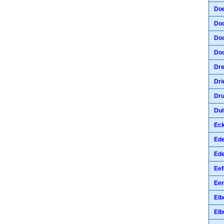
Doe
Doo
Doo
Doo
Dre
Dri
Dru
Dui
Eck
Ed
Ede
Eef
Eer
Eib
Elb