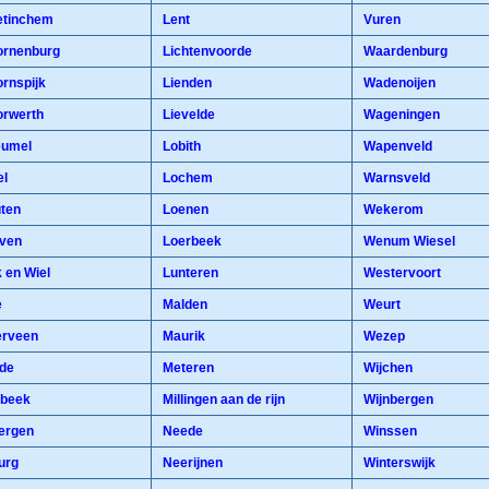
tinchem
Lent
Vuren
rnenburg
Lichtenvoorde
Waardenburg
rnspijk
Lienden
Wadenoijen
rwerth
Lievelde
Wageningen
umel
Lobith
Wapenveld
el
Lochem
Warnsveld
ten
Loenen
Wekerom
ven
Loerbeek
Wenum Wiesel
 en Wiel
Lunteren
Westervoort
e
Malden
Weurt
rveen
Maurik
Wezep
de
Meteren
Wijchen
beek
Millingen aan de rijn
Wijnbergen
ergen
Neede
Winssen
urg
Neerijnen
Winterswijk