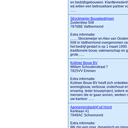
en bedrijfsgebouwen. Klanttevredenhe
wij willen een betrouwbare partner v
.......
Strockmeijer Bouwbedrijven
Zuiderdiep 508
7876BE Valthermond
Extra informatie:
........ Strockmeijer en Alex van Oos
508 in Valthermond overgenomen van
het bedrijf gestart is op 1 maart 199
traditionele bouw, vakmanschap en geb
grote.......
Kollmer Bouw BV
Willem Schoutenstraat 7
7825VV Emmen
Extra informatie:
Kollmer Bouw BV heeft zich ontwikkel
woningbouw, verbouw, onderhoud en 
ervaring. Ieder bouwproject, iedere w
mensen die er gaan wonen, werken of 
uw kantoor .......
Aannemersbedrijf vd Horst
Kerklaan 41
7848AC Schoonoord
Extra informatie:
Wij zijn een jong, dynamisch en innova