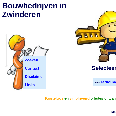
Bouwbedrijven in
Zwinderen
Zoeken
Selectee
Contact
Disclaimer
Terug na
<<=
Links
Kosteloos
en
vrijblijvend
offertes ontva
Ma