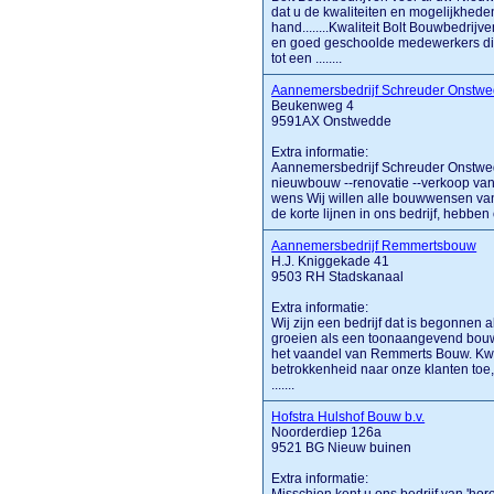
dat u de kwaliteiten en mogelijkhede
hand........Kwaliteit Bolt Bouwbedrijve
en goed geschoolde medewerkers di
tot een ........
Aannemersbedrijf Schreuder Onstw
Beukenweg 4
9591AX Onstwedde
Extra informatie:
Aannemersbedrijf Schreuder Onstwedd
nieuwbouw --renovatie --verkoop v
wens Wij willen alle bouwwensen van
de korte lijnen in ons bedrijf, hebben o
Aannemersbedrijf Remmertsbouw
H.J. Kniggekade 41
9503 RH Stadskanaal
Extra informatie:
Wij zijn een bedrijf dat is begonnen 
groeien als een toonaangevend bouwbe
het vaandel van Remmerts Bouw. Kwali
betrokkenheid naar onze klanten toe, 
.......
Hofstra Hulshof Bouw b.v.
Noorderdiep 126a
9521 BG Nieuw buinen
Extra informatie: