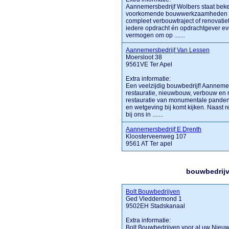
Aannemersbedrijf Wolbers staat beken
voorkomende bouwwerkzaamheden ka
compleet verbouwtraject of renovatietr
iedere opdracht én opdrachtgever eve
vermogen om op .......
Aannemersbedrijf Van Lessen
Moersloot 38
9561VE Ter Apel
Extra informatie:
Een veelzijdig bouwbedrijf! Aannemer
restauratie, nieuwbouw, verbouw en 
restauratie van monumentale panden
en wetgeving bij komt kijken. Naast 
bij ons in .......
Aannemersbedrijf E Drenth
Kloosterveenweg 107
9561 AT Ter apel
bouwbedrijv
Bolt Bouwbedrijven
Ged Vleddermond 1
9502EH Stadskanaal
Extra informatie:
Bolt Bouwbedrijven voor al uw Nieu