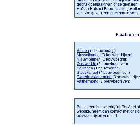
Misschien kent u ons bedrijf van 'hor
gebruik gemaakt van onze diensten. 
Hofstra Hulshof Bouw. In alle gevalle
zijn. We geven een presentatie van ons 
Plaatsen i
Buinen
(1 bouwbedrijf)
Musselkanaal
(3 bouwbedrijven)
Nieuw buinen
(1 bouwbedrijf)
Onstwedde
(2 bouwbedrijven)
Sellingen
(1 bouwbedrijf)
Stadskanaal
(4 bouwbedrijven)
Tweede exloermond
(3 bouwbedrijve
Valthermond
(2 bouwbedrijven)
Bent u een bouwbedrijf uit Ter Apel o
website, neem dan contact met ons o
bouwbedrijven vermeld.