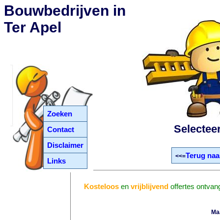
Bouwbedrijven in
Ter Apel
Zoeken
Selectee
Contact
Disclaimer
Terug naa
<<=
Links
Kosteloos
en
vrijblijvend
offertes ontvan
Ma