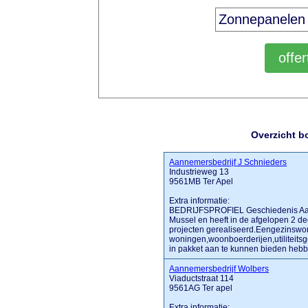
Overzicht b
Aannemersbedrijf J Schnieders
Industrieweg 13
9561MB Ter Apel
Extra informatie:
BEDRIJFSPROFIEL Geschiedenis Aanne
Mussel en heeft in de afgelopen 2 
projecten gerealiseerd.Eengezinswo
woningen,woonboerderijen,utiliteits
in pakket aan te kunnen bieden hebben 
Aannemersbedrijf Wolbers
Viaductstraat 114
9561AG Ter apel
Extra informatie: