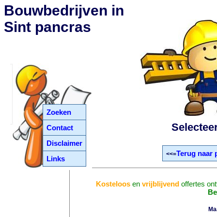
Bouwbedrijven in
Sint pancras
Zoeken
Selectee
Contact
Disclaimer
Terug naar 
<<=
Links
Kosteloos
en
vrijblijvend
offertes on
Be
Ma