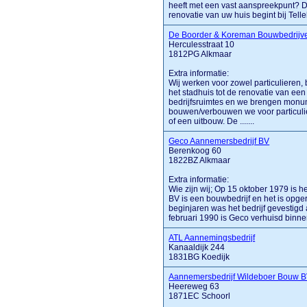
heeft met een vast aanspreekpunt? Da
renovatie van uw huis begint bij Tell
De Boorder & Koreman Bouwbedrijv
Herculesstraat 10
1812PG Alkmaar
Extra informatie:
Wij werken voor zowel particulieren,
het stadhuis tot de renovatie van ee
bedrijfsruimtes en we brengen monum
bouwen/verbouwen we voor particulie
of een uitbouw. De .......
Geco Aannemersbedrijf BV
Berenkoog 60
1822BZ Alkmaar
Extra informatie:
Wie zijn wij; Op 15 oktober 1979 is h
BV is een bouwbedrijf en het is opge
beginjaren was het bedrijf gevestigd
februari 1990 is Geco verhuisd binnen 
ATL Aannemingsbedrijf
Kanaaldijk 244
1831BG Koedijk
Aannemersbedrijf Wildeboer Bouw 
Heereweg 63
1871EC Schoorl