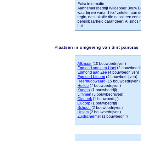
Extra informatie:
Aannemersbedrijf Wildeboer Bouw BV 
waarbij we vanaf 1957 zetelen aan d
regio, een lokatie die naast een cent
bereikbaarheid garandeert. Al sinds h
het .......
Plaatsen in omgeving van Sint pancras
Alkmaar
(10 bouwbedrijven)
Egmond aan den Hoef
(3 bouwbedrij
Egmond aan Zee
(4 bouwbedrijven)
Egmond-binnen
(4 bouwbedrijven)
Heerhugowaard
(15 bouwbedrijven)
Heiloo
(7 bouwbedrijven)
Koedijk
(1 bouwbedrijf)
Limmen
(5 bouwbedrijven)
Oterleek
(1 bouwbedrijf)
Oudorp
(1 bouwbedrijf)
Schoorl
(2 bouwbedrijven)
Ursem
(2 bouwbedrijven)
Zuidschermer
(1 bouwbedrijf)