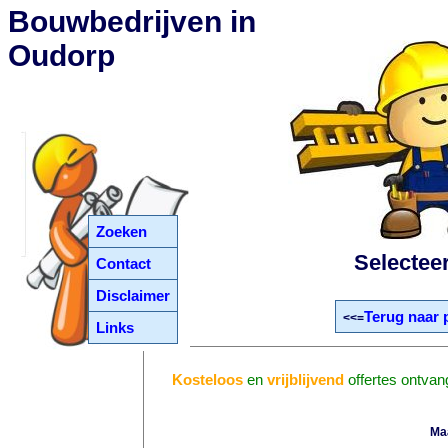
Bouwbedrijven in
Oudorp
Zoeken
Selectee
Contact
Disclaimer
Terug naar 
<<=
Links
Kosteloos
en
vrijblijvend
offertes ontvan
Ma