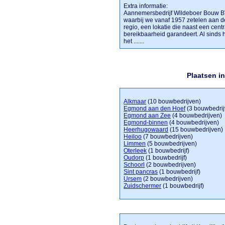
Extra informatie:
Aannemersbedrijf Wildeboer Bouw BV 
waarbij we vanaf 1957 zetelen aan d
regio, een lokatie die naast een cent
bereikbaarheid garandeert. Al sinds h
het .......
Plaatsen i
Alkmaar
(10 bouwbedrijven)
Egmond aan den Hoef
(3 bouwbedrij
Egmond aan Zee
(4 bouwbedrijven)
Egmond-binnen
(4 bouwbedrijven)
Heerhugowaard
(15 bouwbedrijven)
Heiloo
(7 bouwbedrijven)
Limmen
(5 bouwbedrijven)
Oterleek
(1 bouwbedrijf)
Oudorp
(1 bouwbedrijf)
Schoorl
(2 bouwbedrijven)
Sint pancras
(1 bouwbedrijf)
Ursem
(2 bouwbedrijven)
Zuidschermer
(1 bouwbedrijf)