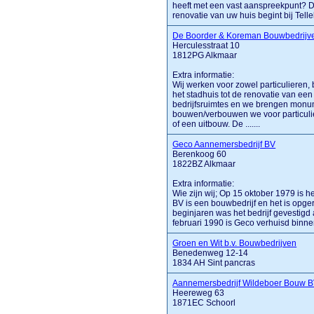
heeft met een vast aanspreekpunt? Da
renovatie van uw huis begint bij Tell
De Boorder & Koreman Bouwbedrijv
Herculesstraat 10
1812PG Alkmaar
Extra informatie:
Wij werken voor zowel particulieren,
het stadhuis tot de renovatie van ee
bedrijfsruimtes en we brengen monum
bouwen/verbouwen we voor particulie
of een uitbouw. De .......
Geco Aannemersbedrijf BV
Berenkoog 60
1822BZ Alkmaar
Extra informatie:
Wie zijn wij; Op 15 oktober 1979 is h
BV is een bouwbedrijf en het is opge
beginjaren was het bedrijf gevestigd
februari 1990 is Geco verhuisd binnen 
Groen en Wit b.v. Bouwbedrijven
Benedenweg 12-14
1834 AH Sint pancras
Aannemersbedrijf Wildeboer Bouw 
Heereweg 63
1871EC Schoorl