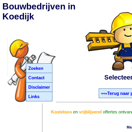
Bouwbedrijven in
Koedijk
Zoeken
Selectee
Contact
Disclaimer
Terug naar 
<<=
Links
Kosteloos
en
vrijblijvend
offertes ontvan
Ma